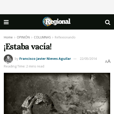
Home
OPINIÓN
COLUMNAS
Reflexionando
¡Estaba vacía!
by
Francisco Javier Nieves Aguilar
22/05/2014
A
A
Reading Time: 2 mins read