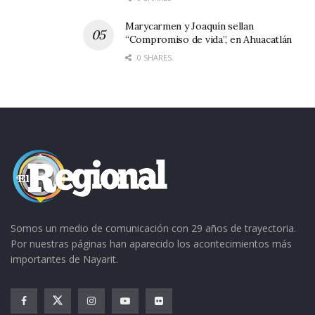
Mientras tanto sigamos disfrutando de los
beneficios de la fe…un mundo más consciente
Marycarmen y Joaquín sellan
“Compromiso de vida”, en Ahuacatlán
de sus actos, medido y precavido.
0 SHARES
Dudar, caer, arrepentirse, llorar, cansarse, reír,
suspirar, levantarse; ¡Esto es la fe!
Somos un medio de comunicación con 29 años de trayectoria.
Por nuestras páginas han aparecido los acontecimientos más
importantes de Nayarit.