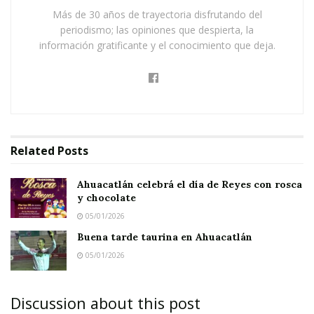
Ahuacatlán celebrá el día de Reyes con rosca y
Más de 30 años de trayectoria disfrutando del
chocolate
periodismo; las opiniones que despierta, la
información gratificante y el conocimiento que deja.
Buena tarde taurina en Ahuacatlán
Me senté en el sillón y yo también, en silencio,
le di lectura. Se trataba de una hoja parroquial y
la historia dice así:
Related
Posts
“Un joven que fue criado como ateo estaba
Ahuacatlán celebrá el día de Reyes con rosca
entrenando para saltos ornamentales a nivel
y chocolate
olímpico. La única influencia religiosa que
05/01/2026
recibió en su vida le había llegado a través de
Buena tarde taurina en Ahuacatlán
un amigo cristiano.
05/01/2026
Discussion about this post