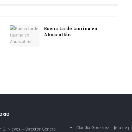
Buena tarde taurina en
Ahuacatlán
ORIO:
Claudia González ⏤ Jefa de p
 G. Nieves ⏤ Director General