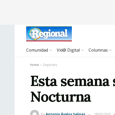
Comunidad
Vid@ Digital
Columnas
Home
Deportes
Esta semana s
Nocturna
by
Antonio Ávalos Salinas
18/02/2015
i