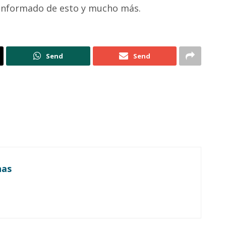
é informado de esto y mucho más.
Send
Send
nas