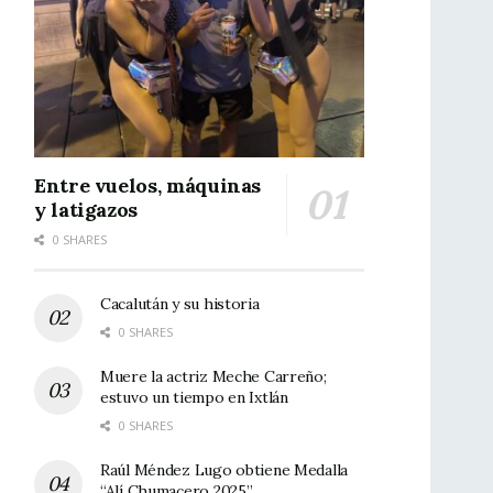
Entre vuelos, máquinas
y latigazos
0 SHARES
Cacalután y su historia
0 SHARES
Muere la actriz Meche Carreño;
estuvo un tiempo en Ixtlán
0 SHARES
Raúl Méndez Lugo obtiene Medalla
“Alí Chumacero 2025”