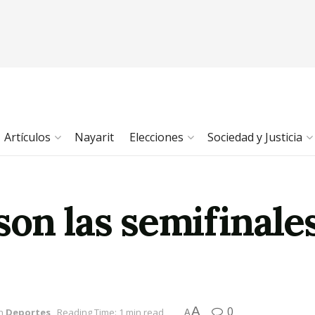
Artículos
Nayarit
Elecciones
Sociedad y Justicia
on las semifinales
A
0
n
Deportes
Reading Time: 1 min read
A