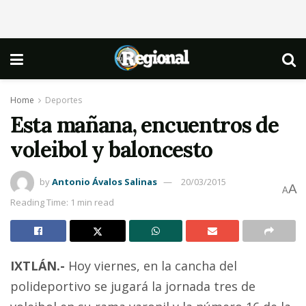
Home
Deportes
Esta mañana, encuentros de
voleibol y baloncesto
by
Antonio Ávalos Salinas
20/03/2015
A
A
Reading Time: 1 min read
IXTLÁN.-
Hoy viernes, en la cancha del
polideportivo se jugará la jornada tres de