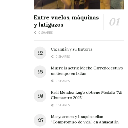
Entre vuelos, máquinas
y latigazos
0 SHARES
Cacalután y su historia
0 SHARES
Muere la actriz Meche Carreño; estuvo
un tiempo en Ixtlán
0 SHARES
Raúl Méndez Lugo obtiene Medalla “Alí
Chumacero 2025”
0 SHARES
Marycarmen y Joaquín sellan
“Compromiso de vida”, en Ahuacatlán