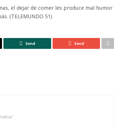
onas, el dejar de comer les produce mal humor
demás. (TELEMUNDO 51)
Send
Send
rmativa"