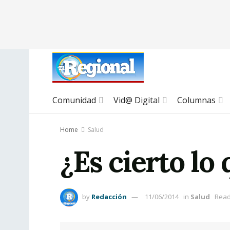
Comunidad
Vid@ Digital
Columnas
Home
Salud
¿Es cierto lo
by
Redacción
11/06/2014
in
Salud
Read