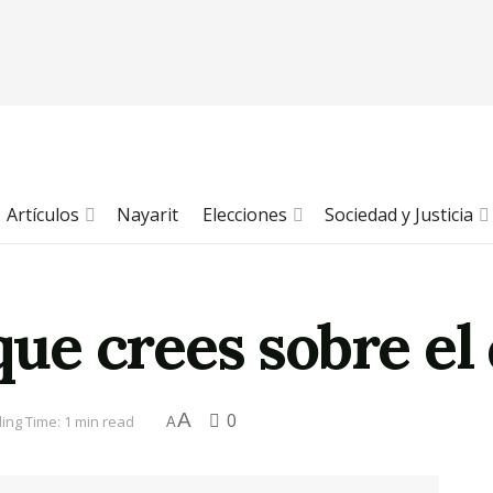
Artículos
Nayarit
Elecciones
Sociedad y Justicia
 que crees sobre e
A
0
ing Time: 1 min read
A