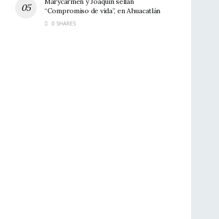
Marycarmen y Joaquín sellan
“Compromiso de vida”, en Ahuacatlán
0 SHARES