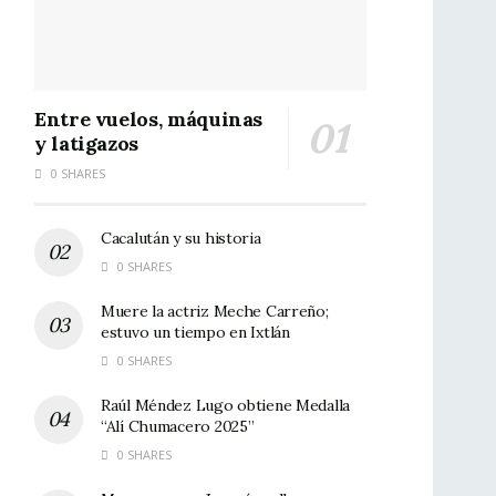
Entre vuelos, máquinas
y latigazos
0 SHARES
Cacalután y su historia
0 SHARES
Muere la actriz Meche Carreño;
estuvo un tiempo en Ixtlán
0 SHARES
Raúl Méndez Lugo obtiene Medalla
“Alí Chumacero 2025”
0 SHARES