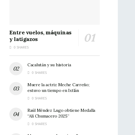
Entre vuelos, máquinas
y latigazos
0 SHARES
Cacalután y su historia
0 SHARES
Muere la actriz Meche Carreño;
estuvo un tiempo en Ixtlán
0 SHARES
Raúl Méndez Lugo obtiene Medalla
“Alí Chumacero 2025”
0 SHARES