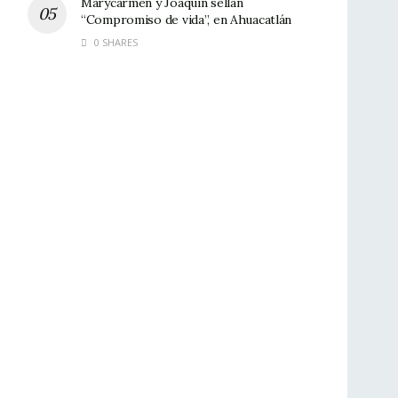
Marycarmen y Joaquín sellan
“Compromiso de vida”, en Ahuacatlán
0 SHARES