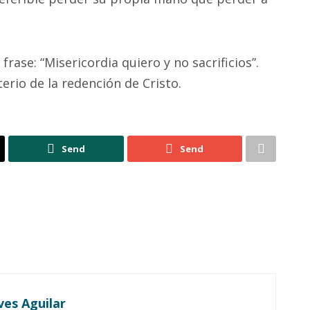
rase: “Misericordia quiero y no sacrificios”.
erio de la redención de Cristo.
Send
Send
ves Aguilar