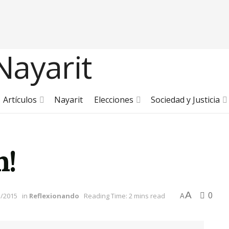
Artículos
Nayarit
Elecciones
Sociedad y Justicia
n!
A
0
3/2015
in
Reflexionando
Reading Time: 2 mins read
A