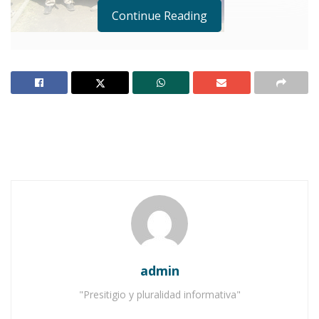
Continue Reading
Ixtlán del Río; marzo 21.-
(Manuel Antonio
Avalos Arellano).-
Con la venia de mi papá me
permito escribir lo que se realizó el pasado
domingo en la unidad deportiva al término del
partido de la Liga Master, donde acudieron
diferentes futbolistas de varios planteles para
presenciar un sencillo homenaje brindado por
la asociación civil Humanismo en Acción,
contando con la presencia del representante
estatal y de otras personalidades invitadas.
admin
Notas Relacionadas
"Presitigio y pluralidad informativa"
Ahuacatlán celebrá el día de Reyes con rosca y