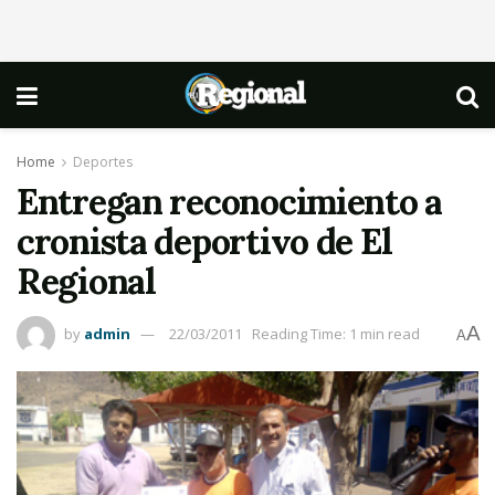
Home
Deportes
Entregan reconocimiento a
cronista deportivo de El
Regional
A
by
admin
22/03/2011
Reading Time: 1 min read
A