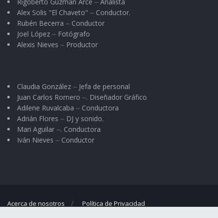
Rigoberto Guzmán Arce ⏤ Analista
Alex Solis "El Chaveto" ⏤ Conductor.
Rubén Becerra ⏤ Conductor
Joel López ⏤ Fotógrafo
Alexis Nieves ⏤ Productor
Claudia González ⏤ Jefa de personal
Juan Carlos Romero ⏤. Diseñador Gráfico
Adilene Ruvalcaba ⏤ Conductora
Adrián Flores ⏤ DJ y sonido.
Mari Aguilar ⏤. Conductora
Iván Nieves ⏤ Conductor
Acerca de nosotros
Política de Privacidad
© 2023
El Regional
- Portal de noticias propiedad de
Omar G. Nieves
.