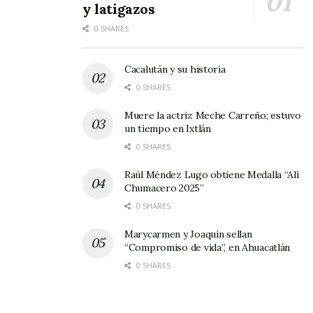
y latigazos
0 SHARES
Cacalután y su historia
0 SHARES
Muere la actriz Meche Carreño; estuvo
un tiempo en Ixtlán
0 SHARES
Raúl Méndez Lugo obtiene Medalla “Alí
Chumacero 2025”
0 SHARES
Marycarmen y Joaquín sellan
“Compromiso de vida”, en Ahuacatlán
0 SHARES