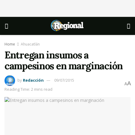
Home
Ahuacatlán
Entregan insumos a
campesinos en marginación
by
Redacción
09/07/2015
A
A
Reading Time: 2 mins read