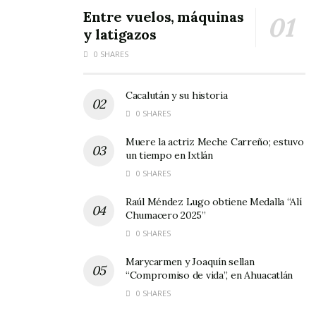
beneficiados con algún otro programa para el
Entre vuelos, máquinas
y latigazos
campo.
0 SHARES
El Peque, quién además ha estado gestionando
la entrega de lotes en el fraccionamiento
Cacalután y su historia
Vientos de Octubre, indicó que este programa
0 SHARES
para productores de maíz de autoconsumo se
Muere la actriz Meche Carreño; estuvo
focaliza principalmente en labriegos en alta
un tiempo en Ixtlán
marginación, y se estarán llevando a 17
0 SHARES
municipios de Nayarit.
Raúl Méndez Lugo obtiene Medalla “Alí
Chumacero 2025”
[flickr_set id=»72157655649348695″]
0 SHARES
Marycarmen y Joaquín sellan
“Compromiso de vida”, en Ahuacatlán
0 SHARES