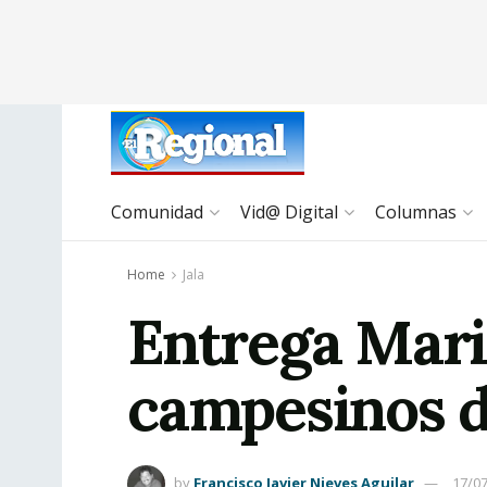
Comunidad
Vid@ Digital
Columnas
Home
Jala
Entrega Mari
campesinos d
by
Francisco Javier Nieves Aguilar
17/0