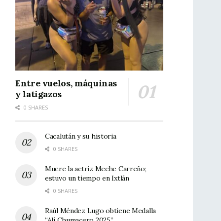
Entre vuelos, máquinas
y latigazos
0 SHARES
Cacalután y su historia
0 SHARES
Muere la actriz Meche Carreño;
estuvo un tiempo en Ixtlán
0 SHARES
Raúl Méndez Lugo obtiene Medalla
“Alí Chumacero 2025”