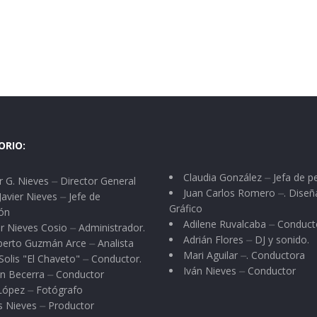
ORIO:
Claudia González ⏤ Jefa de p
 G. Nieves ⏤ Director General
Juan Carlos Romero ⏤. Diseñ
Javier Nieves ⏤ Jefe de
Gráfico
ón
Adilene Ruvalcaba ⏤ Conduct
r Nieves Cosio ⏤ Administrador.
Adrián Flores ⏤ DJ y sonido.
berto Guzmán Arce ⏤ Analista
Mari Aguilar ⏤. Conductora
Solis "El Chaveto" ⏤ Conductor.
Iván Nieves ⏤ Conductor
n Becerra ⏤ Conductor
 López ⏤ Fotógrafo
s Nieves ⏤ Productor