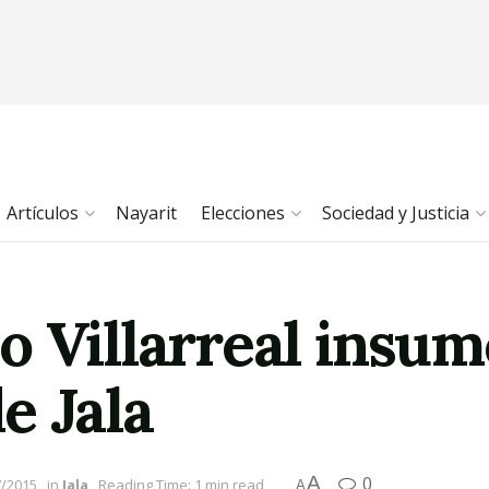
Artículos
Nayarit
Elecciones
Sociedad y Justicia
o Villarreal insum
e Jala
A
0
7/2015
in
Jala
Reading Time: 1 min read
A