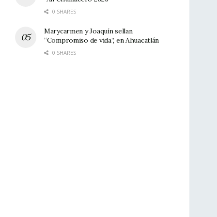
0 SHARES
Marycarmen y Joaquín sellan
“Compromiso de vida”, en Ahuacatlán
0 SHARES