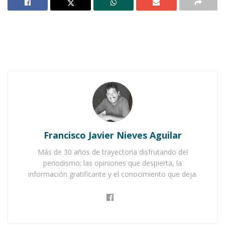
RÍO.-
Cerca de una centena de jinetes de Ixtlán
se desplazaron hacia la cabecera municipal de
San Marcos – perteneciente al estado de Jalisco
Francisco Javier Nieves Aguilar
– a fin de estar presentes en la tradicional
Más de 30 años de trayectoria disfrutando del
cabalgata que año tras año se organiza en aquel
periodismo; las opiniones que despierta, la
información gratificante y el conocimiento que deja.
poblado Jalisciense; esto es en atención a la
invitación girada días antes por las autoridades
del lugar.