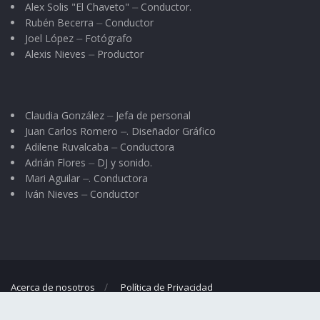
Alex Solis "El Chaveto" ⏤ Conductor.
Rubén Becerra ⏤ Conductor
Joel López ⏤ Fotógrafo
Alexis Nieves ⏤ Productor
Claudia González ⏤ Jefa de personal
Juan Carlos Romero ⏤. Diseñador Gráfico
Adilene Ruvalcaba ⏤ Conductora
Adrián Flores ⏤ DJ y sonido.
Mari Aguilar ⏤. Conductora
Iván Nieves ⏤ Conductor
Acerca de nosotros
Política de Privacidad
© 2023
El Regional
- Portal de noticias propiedad de
Omar G. Nieves
.