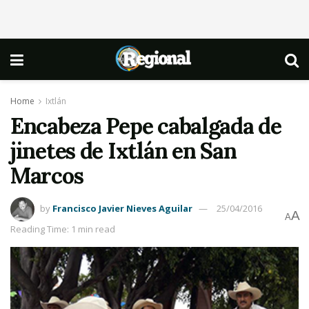
Home
Ixtlán
Encabeza Pepe cabalgada de
jinetes de Ixtlán en San
Marcos
by
Francisco Javier Nieves Aguilar
25/04/2016
A
A
Reading Time: 1 min read