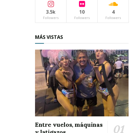
rompimiento de la feria, para concluir con una
3.5k
10
4
fraternal cena y con el compromiso de
Followers
Followers
Followers
encontrarse nuevamente durante la celebración
de las Fiestas Patrias Ixtlán 2016.
MÁS VISTAS
Entre vuelos, máquinas
y latigazos