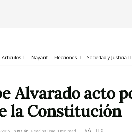
Artículos
Nayarit
Elecciones
Sociedad y Justicia
e Alvarado acto p
e la Constitución
A
0
2/2015
in
Ixtlán
Reading Time: 1 min read
A