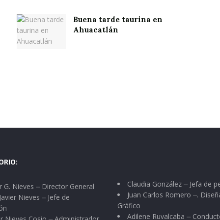
Buena tarde taurina en
Ahuacatlán
ORIO:
Claudia González ⏤ Jefa de p
 G. Nieves ⏤ Director General
Juan Carlos Romero ⏤. Diseñ
Javier Nieves ⏤ Jefe de
Gráfico
ón
Adilene Ruvalcaba ⏤ Conduct
r Nieves Cosio ⏤ Administrador.