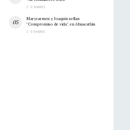
0 SHARES
Marycarmen y Joaquín sellan
“Compromiso de vida”, en Ahuacatlán
0 SHARES