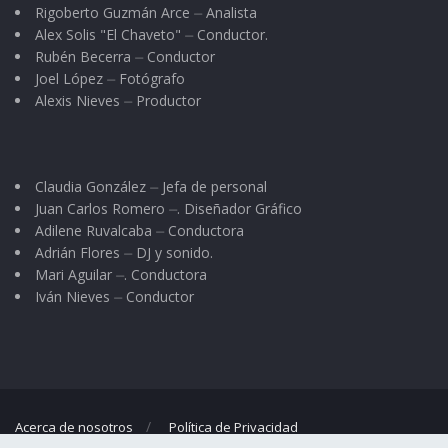
presidente municipal. Apolinar Castillo se
Rigoberto Guzmán Arce ⏤ Analista
llamaba.
Alex Solis "El Chaveto" ⏤ Conductor.
Rubén Becerra ⏤ Conductor
Un mal día, éste asistió a un ejido a inaugurar
Joel López ⏤ Fotógrafo
Alexis Nieves ⏤ Productor
un sistema de agua potable. Y el discurso de
rigor no se hizo esperar, máxime que la petición
de que hablara fue unánime. Don Apolinar tomó
Claudia González ⏤ Jefa de personal
el micrófono y empezó a darle vuelta su ronco
Juan Carlos Romero ⏤. Diseñador Gráfico
pecho:
Adilene Ruvalcaba ⏤ Conductora
Adrián Flores ⏤ DJ y sonido.
Mari Aguilar ⏤. Conductora
Tengo 32 años en estos menesteres – dijo el
Iván Nieves ⏤ Conductor
entonces alcalde -.
Aquí dejé mi juventud, mis
energías, mis economías, mi vida entera.
Verdaderamente – expresó con voz emocionada
– ya estoy cansado.
Acerca de nosotros
Política de Privacidad
Y para desgracia de don “Poly”, entre la