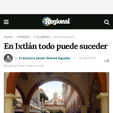
Home
OPINIÓN
COLUMNAS
Reflexionando
En Ixtlán todo puede suceder
by
Francisco Javier Nieves Aguilar
05/02/2015
A
A
Reading Time: 3 mins read