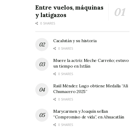
Entre vuelos, máquinas
y latigazos
0 SHARES
Cacalután y su historia
0 SHARES
Muere la actriz Meche Carreño; estuvo
un tiempo en Ixtlán
0 SHARES
Raúl Méndez Lugo obtiene Medalla “Alí
Chumacero 2025”
0 SHARES
Marycarmen y Joaquín sellan
“Compromiso de vida”, en Ahuacatlán
0 SHARES