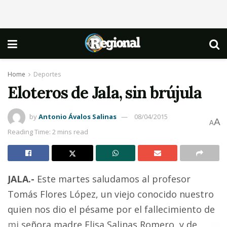
Home
Deportes
Eloteros de Jala, sin brújula
by
Antonio Ávalos Salinas
08/04/2015
A
A
Reading Time: 2 mins read
JALA.-
Este martes saludamos al profesor
Tomás Flores López, un viejo conocido nuestro
quien nos dio el pésame por el fallecimiento de
mi señora madre Elisa Salinas Romero, y de