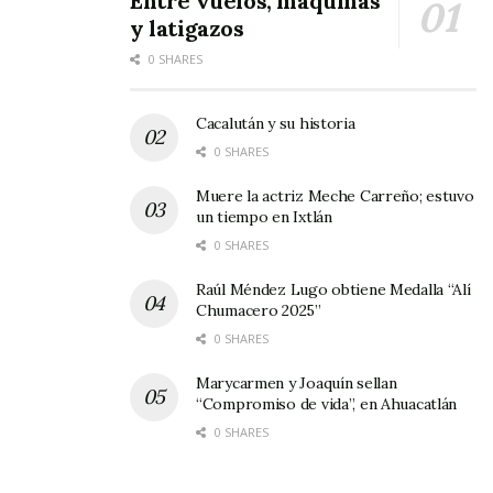
Entre vuelos, máquinas
Nuestros hijos son la producción de esta
y latigazos
sociedad que nos obliga a vivir como lo
0 SHARES
hacemos, pero sólo se podría cambiar en
parte si nos remitimos a nuestra niñez.
Cacalután y su historia
¿Cómo fue?, ¿Qué parte de lo que nos tocó se
0 SHARES
podría cambiar? Hacer memoria de esto nos
Muere la actriz Meche Carreño; estuvo
puede ayudar para reflejarnos en nuestros
un tiempo en Ixtlán
0 SHARES
hijos y así poder cambiar o no nuestra actitud.
Raúl Méndez Lugo obtiene Medalla “Alí
Chumacero 2025”
0 SHARES
Marycarmen y Joaquín sellan
“Compromiso de vida”, en Ahuacatlán
0 SHARES