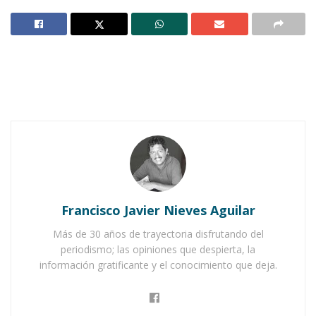
El papá de Alberto era un hombre
importantísimo y muy ocupado que trabajaba
tantas horas, que a menudo debía trabajar los
fines de semana. Un domingo Alberto se
despertó antes de tiempo, y al escuchar que su
papá abría la puerta de la calle para salir hacia
la oficina, corrió a preguntarle:
Francisco Javier Nieves Aguilar
Notas Relacionadas
Más de 30 años de trayectoria disfrutando del
Ahuacatlán celebrá el día de Reyes con rosca y
periodismo; las opiniones que despierta, la
chocolate
información gratificante y el conocimiento que deja.
Buena tarde taurina en Ahuacatlán