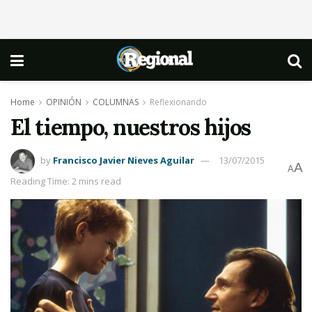
Home
OPINIÓN
COLUMNAS
Reflexionando
El tiempo, nuestros hijos
by
Francisco Javier Nieves Aguilar
13/07/2015
A
A
Reading Time: 2 mins read