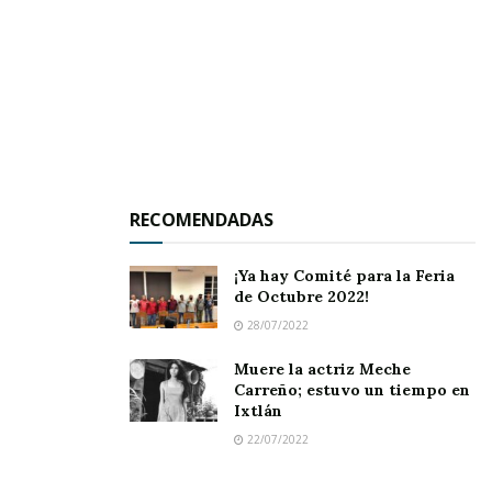
¿podrás jugar más conmigo?
El papá de Alberto quedó pensativo, así que el
niño siguió con sus preguntas.
¿Y por qué necesitas ganar más dinero?
Pues para poder tener una casa mejor y más
grande, y para que tú puedas tener más cosas.
RECOMENDADAS
¿Y para qué queremos tener una casa más grande?
¿Para guardar todas esas cosas nuevas?
¡Ya hay Comité para la Feria
de Octubre 2022!
No hijo, porque con una casa más grande
28/07/2022
estaremos más a gusto y podremos hacer más
cosas.
Muere la actriz Meche
Carreño; estuvo un tiempo en
Ixtlán
Alberto dudó un momento y sonrió.
22/07/2022