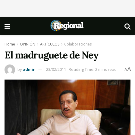
Home
OPINIÓN
ARTÍCULOS
Colaboraciones
El madruguete de Ney
A
by
admin
23/02/2011
Reading Time: 2 mins read
A