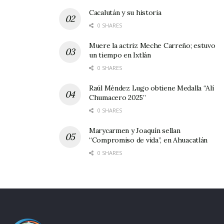
Cacalután y su historia
Lo conveniente será que Humberto Moreira
0 SHARES
Valdés, presidente electo del CEN del PRI, tome
Muere la actriz Meche Carreño; estuvo
en sus manos el proceso de selección del
un tiempo en Ixtlán
candidato; escuchando los distintos estratos de
0 SHARES
la militancia partidista, para garantizar la
Raúl Méndez Lugo obtiene Medalla “Alí
unidad y el consecuente triunfo electoral el
Chumacero 2025”
0 SHARES
próximo tres de julio.
Marycarmen y Joaquín sellan
“Compromiso de vida”, en Ahuacatlán
0 SHARES