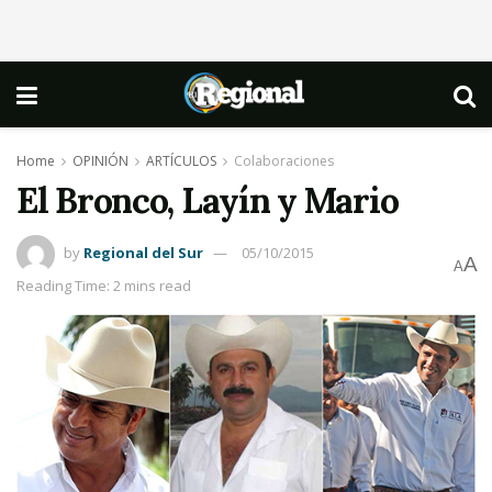
Home
OPINIÓN
ARTÍCULOS
Colaboraciones
El Bronco, Layín y Mario
by
Regional del Sur
05/10/2015
A
A
Reading Time: 2 mins read