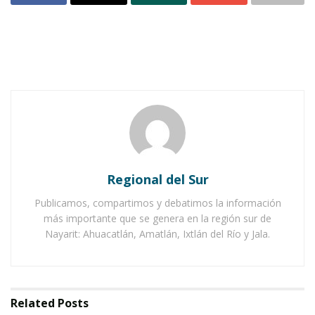
es el nuevo gobernador de Nuevo León, Jaime
Rodríguez Calderón “El Bronco”. Eso fue lo que
atrajo la atención de los ciudadanos quienes se
hastiaron de la clase de políticos que cuidaban
las formas y se atenían a los estereotipos de no
contradecir a quienes ostentaban el poder
máximo; sea en un partido o en el propio
Estado, inclusive en los medios de
Regional del Sur
comunicación.
Publicamos, compartimos y debatimos la información
más importante que se genera en la región sur de
Notas Relacionadas
Nayarit: Ahuacatlán, Amatlán, Ixtlán del Río y Jala.
Ahuacatlán celebrá el día de Reyes con rosca y
chocolate
Buena tarde taurina en Ahuacatlán
Related
Posts