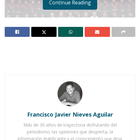
Continue Reading
Notas Relacionadas
Ahuacatlán celebrá el día de Reyes con rosca y
chocolate
Buena tarde taurina en Ahuacatlán
Francisco Javier Nieves Aguilar
Más de 30 años de trayectoria disfrutando del
periodismo; las opiniones que despierta, la
información gratificante y el conocimiento que deja.