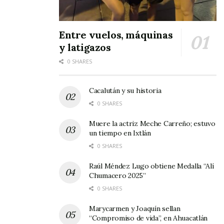
Entre vuelos, máquinas
y latigazos
En su
0 SHARES
Cacalután y su historia
0 SHARES
mensaje, el presidente municipal Pepe
Muere la actriz Meche Carreño; estuvo
un tiempo en Ixtlán
Alvarado, agradeció al director la invitación, y al
0 SHARES
dirigirse a los nuevos bachilleres expresó que
Raúl Méndez Lugo obtiene Medalla “Alí
las metas en la vida se las pone cada uno como
Chumacero 2025”
persona.
0 SHARES
Además les dio a conocer que la superación por
Marycarmen y Joaquín sellan
“Compromiso de vida”, en Ahuacatlán
medio del estudio y la educación es la mejor