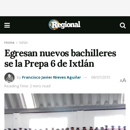
Home
Ixtlán
Egresan nuevos bachilleres
se la Prepa 6 de Ixtlán
by
Francisco Javier Nieves Aguilar
09/07/2015
A
A
Reading Time: 2 mins read