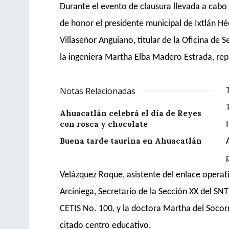
Durante el evento de clausura llevada a cabo
de honor
el presidente m
unicipal de Ixtlán Hé
Villaseñor Anguiano
, t
itu
lar de la Oficina de S
la
ingeniera
Martha Elba Madero Estrada
,
rep
Notas Relacionadas
Ahuacatlán celebrá el día de Reyes
con rosca y chocolate
Buena tarde taurina en Ahuacatlán
Velázquez Roque, asistente del enlace operati
Arciniega
,
Secretario de la Sección XX del SNT
CETIS N
o. 100
, y la d
octora Martha del Soco
citado centro
educativo.