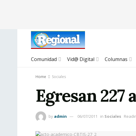
Comunidad
Vid@ Digital
Columnas
Home
Sociales
Egresan 227 
by
admin
06/07/2011
in
Sociales
Readin