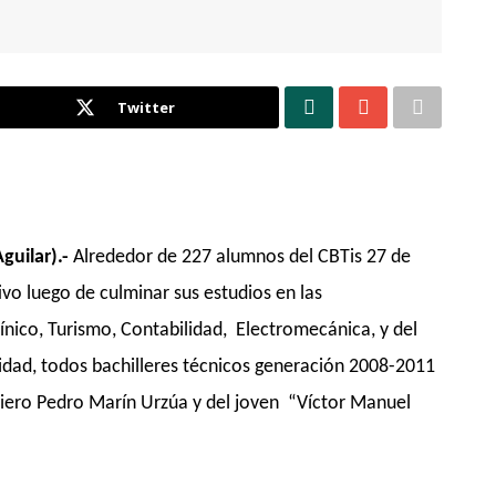
Twitter
Aguilar).-
Alrededor de 227 alumnos del CBTis 27 de
tivo
luego de
culmi
nar sus estudios en las
ínico, Turismo, Contabilidad, Electrom
ecánica, y del
idad, todos bachilleres técnicos generación 2008-2011
iero
Pedro Marín Urzúa y
d
el joven “
Víctor Manuel