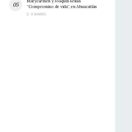
Marycarmen y Joaquín sellan
“Compromiso de vida”, en Ahuacatlán
0 SHARES