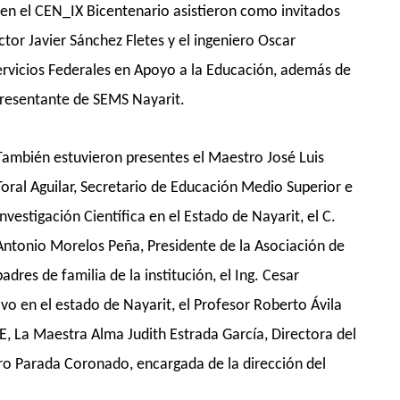
 en el CEN_IX Bicentenario
asistieron
como invitados
ctor Javier Sánchez Fletes
y
el
ingeniero
Oscar
ervicios F
ederales en Apoyo a la Educación, además de
resentante de SEMS Nayarit
.
También estuvieron presentes
el Maestro José Luis
Toral Aguilar
,
Secretario de Educación Medio Superior e
Investigación Científica en el Estado de Nayarit, el C.
Antonio Morelos Peña
,
Presidente de la Asociación de
padres de familia de la institución, el Ing. Cesar
vo en el estado de Nayarit, el Profesor Roberto Ávila
E, La Maestra Alma Judith Estrada García
, Directora del
rro Parada Coronado
,
encargada de la dirección del