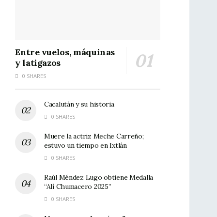
Entre vuelos, máquinas
y latigazos
0 SHARES
Cacalután y su historia
0 SHARES
Muere la actriz Meche Carreño;
estuvo un tiempo en Ixtlán
0 SHARES
Raúl Méndez Lugo obtiene Medalla
“Alí Chumacero 2025”
0 SHARES