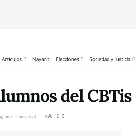
Artículos
Nayarit
Elecciones
Sociedad y Justicia
alumnos del CBTis 
A
0
g Time: 4 mins read
A