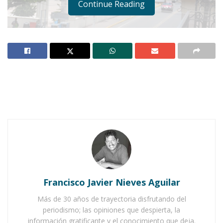
Continue Reading
IXTLÁN DEL RÍO.-
A pesar de las
reconvenciones recibidas, los propietarios de la
finca que se sitúa en la esquina de las calles
Hidalgo y Francisco I. Madero, han hecho caso
omiso a las recomendaciones para que retiren
el anuncio colgante que en ese inmueble se
instaló hace ya más de dos meses.
Francisco Javier Nieves Aguilar
Más de 30 años de trayectoria disfrutando del
Notas Relacionadas
periodismo; las opiniones que despierta, la
información gratificante y el conocimiento que deja.