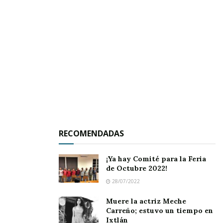
mayor en el centro histórico de Ixtlán”.
Se sabe incluso que el Delegado del Centro INAH
en Nayarit, Othón Yaroslav Quiroga García envió
un oficio a la señora Laura Edith González
Hernández, misma que es al parecer la dueña de
RECOMENDADAS
este edificio que en algún tiempo sirvió como
sede del poder ejecutivo en el estado.
¡Ya hay Comité para la Feria
de Octubre 2022!
De acuerdo al INAH, el inmueble de referencia
28/07/2022
pertenece al Catálogo Nacional de Monumentos
Muere la actriz Meche
Históricos con clave 18 006 001 0066, y en el
Carreño; estuvo un tiempo en
citado documento se informa que este anuncio
Ixtlán