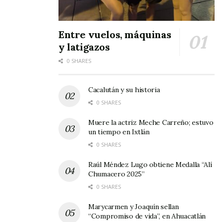
Entre vuelos, máquinas
y latigazos
0 SHARES
Cacalután y su historia
0 SHARES
Muere la actriz Meche Carreño; estuvo
un tiempo en Ixtlán
0 SHARES
Raúl Méndez Lugo obtiene Medalla “Alí
Chumacero 2025”
0 SHARES
Marycarmen y Joaquín sellan
“Compromiso de vida”, en Ahuacatlán