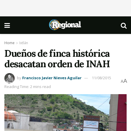
Home
Ixtlán
Dueños de finca histórica
desacatan orden de INAH
by
Francisco Javier Nieves Aguilar
11/08/2015
A
A
Reading Time: 2 mins read