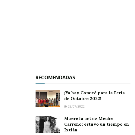
atención médica. Tomando nota del percance el
agente del Ministerio Público.
Tags:
crucero de Jala
policíacas
RECOMENDADAS
¡Ya hay Comité para la Feria
de Octubre 2022!
28/07/2022
Muere la actriz Meche
Carreño; estuvo un tiempo en
Ixtlán