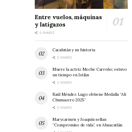
Entre vuelos, máquinas
y latigazos
0 SHARES
Cacalután y su historia
0 SHARES
Muere la actriz Meche Carreño; estuvo
un tiempo en Ixtlán
0 SHARES
Raúl Méndez Lugo obtiene Medalla “Alí
Chumacero 2025”
0 SHARES
Marycarmen y Joaquín sellan
“Compromiso de vida”, en Ahuacatlán