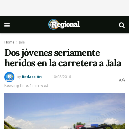
Home
Jala
Dos jóvenes seriamente
heridos en la carretera a Jala
by
Redacción
10/08/2016
A
A
Reading Time: 1 min read