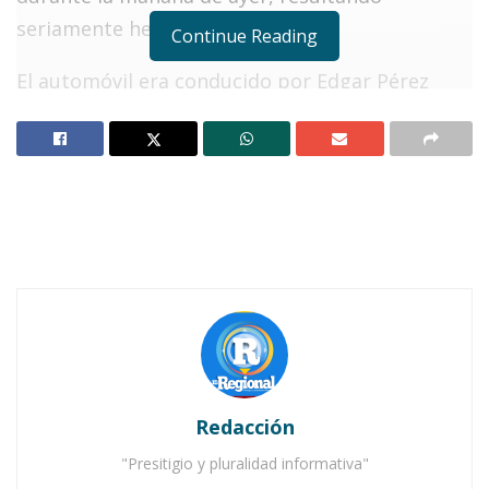
seriamente heridos.
Continue Reading
El automóvil era conducido por Edgar Pérez
Medina, de 31 años de edad, quien radica en La
Sidra, municipio de Ixtlán del Río, y quien
resultó con golpes en diferentes partes del
cuerpo, excoriaciones y un traumatismo
craneoencefálico. Además, junto con él viajaba
Leopoldo Correa de la Cruz, de 17 años, quien es
originario de San Antonio, municipio de El
Nayar, sin que se sepa de dónde es vecino.
Notas Relacionadas
Redacción
Detienen a «El Piquete» por ataque con arma blanca
"Presitigio y pluralidad informativa"
en Ahuacatlán