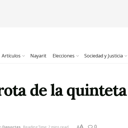
Artículos
Nayarit
Elecciones
Sociedad y Justicia
ota de la quinteta 
A
0
n
Deportes
Reading Time: 2 mins read
A