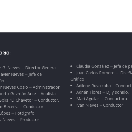
ORIO:
Claudia González ⏤ Jefa de p
 G. Nieves ⏤ Director General
Juan Carlos Romero ⏤. Diseñ
Javier Nieves ⏤ Jefe de
Gráfico
ón
Adilene Ruvalcaba ⏤ Conduct
r Nieves Cosio ⏤ Administrador.
Adrián Flores ⏤ DJ y sonido.
berto Guzmán Arce ⏤ Analista
Mari Aguilar ⏤. Conductora
Solis "El Chaveto" ⏤ Conductor.
Iván Nieves ⏤ Conductor
n Becerra ⏤ Conductor
 López ⏤ Fotógrafo
s Nieves ⏤ Productor