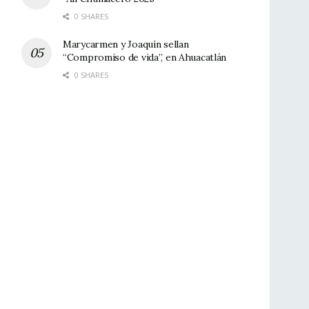
0 SHARES
Marycarmen y Joaquín sellan
“Compromiso de vida”, en Ahuacatlán
0 SHARES