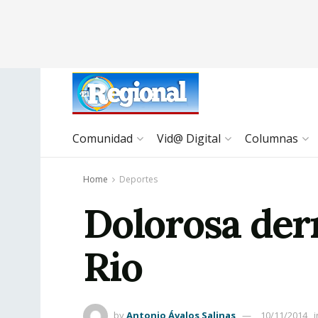
Comunidad
Vid@ Digital
Columnas
Home
Deportes
Dolorosa derr
Rio
by
Antonio Ávalos Salinas
10/11/2014
i