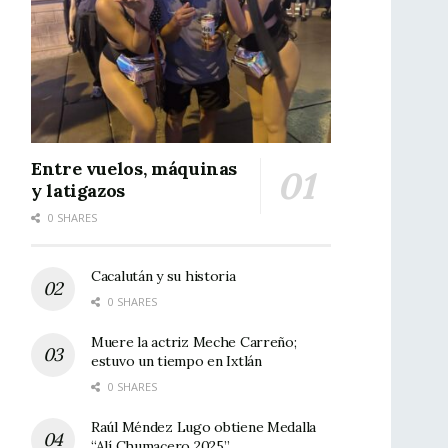
Entre vuelos, máquinas
y latigazos
0 SHARES
Cacalután y su historia
0 SHARES
Muere la actriz Meche Carreño;
estuvo un tiempo en Ixtlán
0 SHARES
Raúl Méndez Lugo obtiene Medalla
“Alí Chumacero 2025”