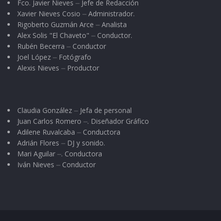
Fco. Javier Nieves ⏤ Jefe de Redacción
Señor, siguió hablando:
Xavier Nieves Cosio ⏤ Administrador.
Rigoberto Guzmán Arce ⏤ Analista
Alex Solis "El Chaveto" ⏤ Conductor.
Tú no sabías que al rico le convenía perder la
Rubén Becerra ⏤ Conductor
bolsa, pues llevaba en ella el precio de la virginidad
Joel López ⏤ Fotógrafo
de una joven mujer.
Alexis Nieves ⏤ Productor
El pobre, por el contrario, tenía necesidad de
ese dinero e hizo bien en llevárselo; en cuanto al
Claudia González ⏤ Jefa de personal
muchacho que iba a ser golpeado, sus heridas
Juan Carlos Romero ⏤. Diseñador Gráfico
le hubiesen impedido realizar el viaje que para
Adilene Ruvalcaba ⏤ Conductora
Adrián Flores ⏤ DJ y sonido.
él resultaría fatal. Ahora, hace unos minutos
Mari Aguilar ⏤. Conductora
acaba de zozobrar el barco y él ha perdido la
Iván Nieves ⏤ Conductor
vida. Tú no sabías nada. Yo sí sé. Por eso callo. Y
el señor nuevamente guardó silencio.
Muchas veces nos preguntamos por qué razón