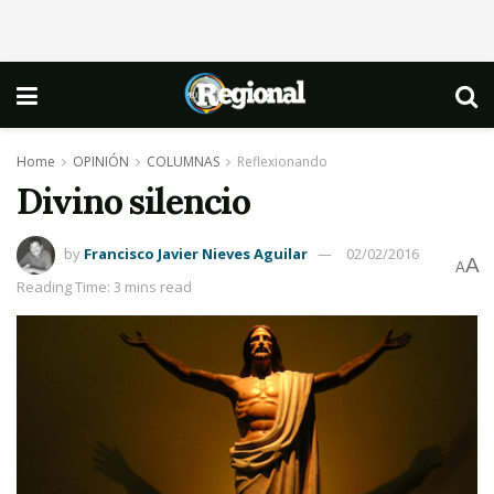
Home
OPINIÓN
COLUMNAS
Reflexionando
Divino silencio
by
Francisco Javier Nieves Aguilar
02/02/2016
A
A
Reading Time: 3 mins read