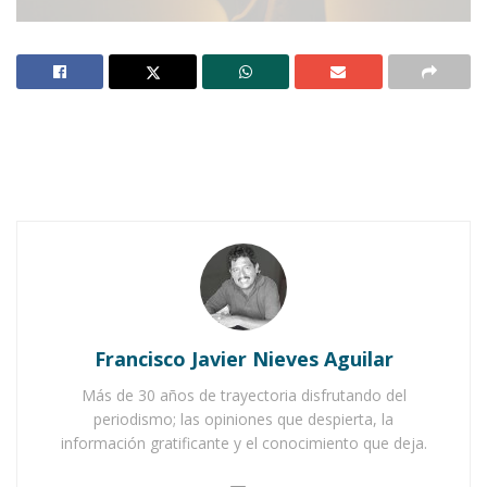
Cuenta una antigua Leyenda Noruega, acerca de
un hombre llamado Felipe, quien cuidaba una
Ermita.
Notas Relacionadas
Ahuacatlán celebrá el día de Reyes con rosca y
chocolate
Francisco Javier Nieves Aguilar
Buena tarde taurina en Ahuacatlán
Más de 30 años de trayectoria disfrutando del
periodismo; las opiniones que despierta, la
información gratificante y el conocimiento que deja.
A ella acudía la gente a orar con mucha
devoción. En esta ermita había una cruz muy