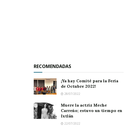
susurrantes y amonestadoras:
Siervo mío, accedo a tu deseo, pero ha de ser con
una condición.
¿Cuál, Señor? – preguntó con acento suplicante
Felipe – ¿Es una condición difícil? ¡Estoy dispuesto a
cumplirla con tu ayuda, Señor!
Escucha; suceda lo que suceda y veas lo que veas,
has de guardarte en silencio siempre.
RECOMENDADAS
Felipe contestó:
¡Ya hay Comité para la Feria
de Octubre 2022!
¡Os, lo prometo, Señor!
28/07/2022
Muere la actriz Meche
Y se efectuó el cambio. Nadie advirtió el
Carreño; estuvo un tiempo en
trueque. Nadie reconoció al ermitaño, colgado
Ixtlán
22/07/2022
con los clavos en la Cruz.