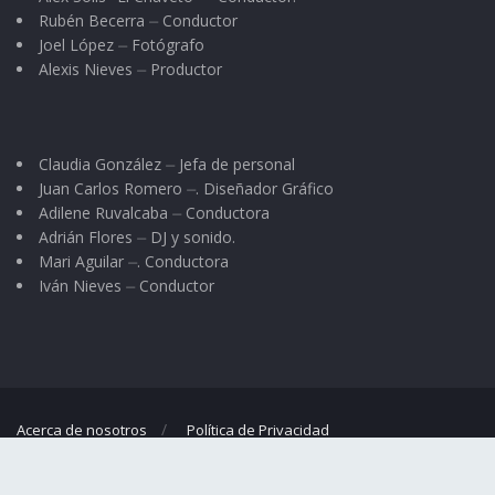
Rubén Becerra ⏤ Conductor
Joel López ⏤ Fotógrafo
Alexis Nieves ⏤ Productor
Claudia González ⏤ Jefa de personal
Juan Carlos Romero ⏤. Diseñador Gráfico
Adilene Ruvalcaba ⏤ Conductora
Adrián Flores ⏤ DJ y sonido.
Mari Aguilar ⏤. Conductora
Iván Nieves ⏤ Conductor
Acerca de nosotros
Política de Privacidad
© 2023
El Regional
- Portal de noticias propiedad de
Omar G. Nieves
.