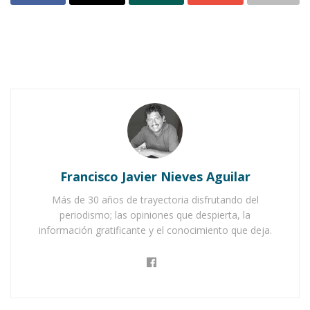
Estibador | Dibujo a carbón de Lucas
Alcalde.
Salvador García trabajaba de cargador y su
oficio consistía en descargar los camiones y
almacenar la mercancía en grandes bodegas.
Con eso tenía para el sustento de su familia.
Francisco Javier Nieves Aguilar
Más de 30 años de trayectoria disfrutando del
Esa mañana, el buen “Chava” comenzó
periodismo; las opiniones que despierta, la
temprano su trabajo; pero era un cargamento
información gratificante y el conocimiento que deja.
descomunal. Se trataba de cajas llenas de
monedas. Lamentablemente, por un mal
movimiento, se le vino encima una de esas
cajas.