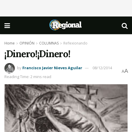
Home
OPINIÓN
COLUMNAS
Reflexionando
¡Dinero!¡Dinero!
by
Francisco Javier Nieves Aguilar
08/12/2014
A
A
Reading Time: 2 mins read