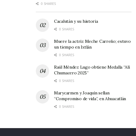
0 SHARES
Roger Bacon, monje inglés de la Edad Media,
pronunció alguna vez unas palabras que son
Cacalután y su historia
0 SHARES
oro: “El dinero es como el estiércol.
Amontonado, apesta; pero desparramado por
Muere la actriz Meche Carreño; estuvo
un tiempo en Ixtlán
el mundo, fertiliza”, ¿Verdad que sí?
0 SHARES
Raúl Méndez Lugo obtiene Medalla “Alí
Chumacero 2025”
0 SHARES
Marycarmen y Joaquín sellan
“Compromiso de vida”, en Ahuacatlán
0 SHARES