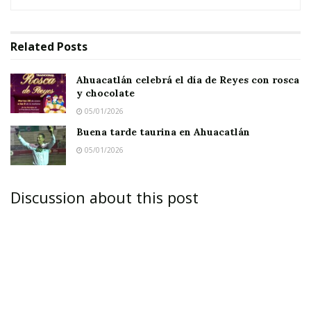
Related
Posts
Ahuacatlán celebrá el día de Reyes con rosca
y chocolate
05/01/2026
Buena tarde taurina en Ahuacatlán
05/01/2026
Discussion about this post
Cuando se trata de educación sexual, ¿qué está
bien, y qué está mal? Es un tema ‘espinoso’ pues
depende de factores culturales, además, lo que
un padre puede considerar correcto, otro