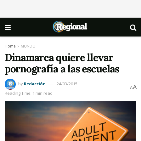
Home
MUNDO
Dinamarca quiere llevar
pornografía a las escuelas
by
Redacción
24/03/2015
A
A
Reading Time: 1 min read