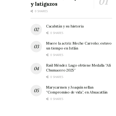
y latigazos
0 SHARES
Cacalután y su historia
0 SHARES
Muere la actriz Meche Carreño; estuvo
un tiempo en Ixtlán
0 SHARES
Raúl Méndez Lugo obtiene Medalla “Alí
Chumacero 2025”
0 SHARES
Marycarmen y Joaquín sellan
“Compromiso de vida”, en Ahuacatlán
0 SHARES