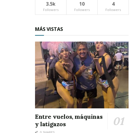
3.5k
10
4
Piña del pasto.
Followers
Followers
Followers
Alcancía:
MÁS VISTAS
Almeja satisfecha de geometría.
Algodón:
Maíz encendido.
Alma:
Nota en lo inerte.
Entre vuelos, máquinas
y latigazos
Almendra:
0 SHARES