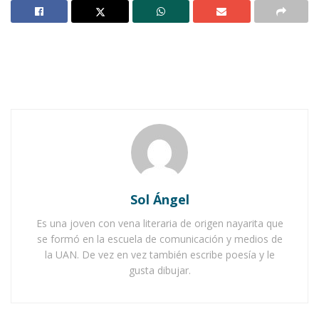
Entonces, entre tanta diversidad, ¿por qué no
existir un diccionario poético que exprese la
belleza creada y hasta la increada? La poesía
abraza a todo ser, está latente en cada sistema
del cuerpo, en el dolor y la alegría, en cada
acción y reacción. Un diccionario poético
colaboraría en la definición de la cotidianidad
mundana para adentrarse en la exaltación del
alma ahogada que busca salir.
Sol Ángel
Notas Relacionadas
Es una joven con vena literaria de origen nayarita que
se formó en la escuela de comunicación y medios de
Diccionario poético (Letra C)
la UAN. De vez en vez también escribe poesía y le
gusta dibujar.
Viaje