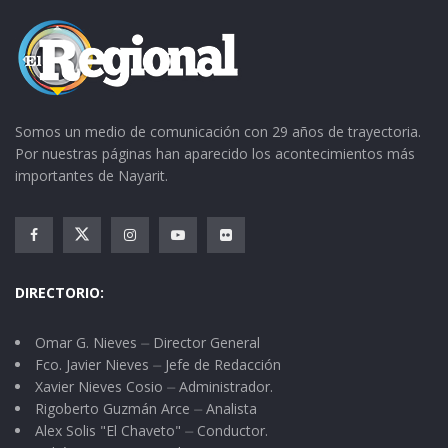
Hula hula de falanges.
Ánimo:
Salto silvestre.
Somos un medio de comunicación con 29 años de trayectoria.
Anteojos:
Por nuestras páginas han aparecido los acontecimientos más
importantes de Nayarit.
Lupa de mundos.
Antojo
DIRECTORIO:
Salpicadura del deseo.
Omar G. Nieves ⏤ Director General
Fco. Javier Nieves ⏤ Jefe de Redacción
Año:
Xavier Nieves Cosio ⏤ Administrador.
Rigoberto Guzmán Arce ⏤ Analista
Alex Solis "El Chaveto" ⏤ Conductor.
Recital del Eterno.