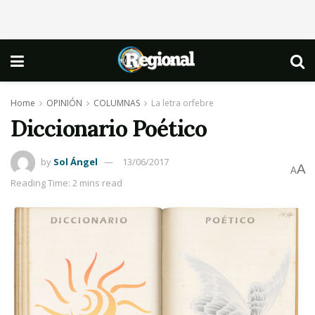
Home
OPINIÓN
COLUMNAS
La letra orfebre
Diccionario Poético
by
Sol Ángel
13/06/2017
A
A
Reading Time: 2 mins read