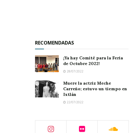
Acordeón
:
Oruga ronca.
Agua
:
RECOMENDADAS
Llanto acumulado.
Ala:
¡Ya hay Comité para la Feria
de Octubre 2022!
Caricia de ilusión.
28/07/2022
Muere la actriz Meche
Carreño; estuvo un tiempo en
Ixtlán
Alabanza:
22/07/2022
Vuelo del alma.
Alcachofa: