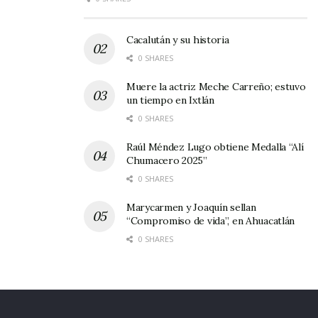
Gota elevada.
Cacalután y su historia
Amigo:
0 SHARES
Talismán de ciegos.
Muere la actriz Meche Carreño; estuvo
un tiempo en Ixtlán
Amor:
0 SHARES
Deseo purificado.
Raúl Méndez Lugo obtiene Medalla “Alí
Chumacero 2025”
0 SHARES
Marycarmen y Joaquín sellan
Ángel:
“Compromiso de vida”, en Ahuacatlán
0 SHARES
Canto divino cristalizado.
Anillo: