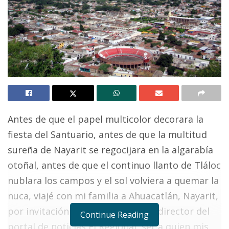
Antes de que el papel multicolor decorara la
fiesta del Santuario, antes de que la multitud
sureña de Nayarit se regocijara en la algarabía
otoñal, antes de que el continuo llanto de Tláloc
nublara los campos y el sol volviera a quemar la
nuca, viajé con mi familia a Ahuacatlán, Nayarit,
por invitación de Omar G. Nieves, director del
Continue Reading
portal de noticias El Regional, ser a quien mis