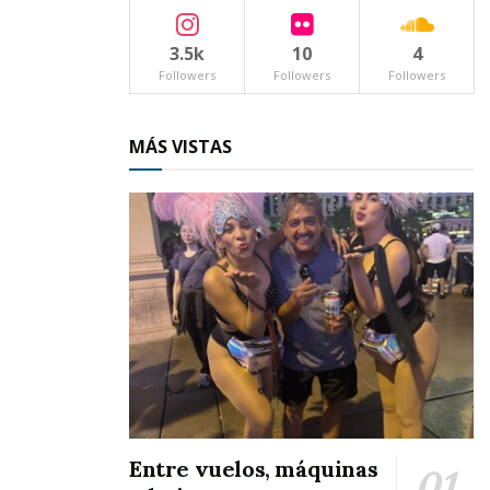
¿Tú eres la hija de Don Mario?- escuché decir.
Sí – volteé sonriendo- soy Sol – añadí estrechando
3.5k
10
4
su mano.
Followers
Followers
Followers
Me llamo Omar, Omar Nieves, y él – jalando a otra
persona hacia consigo – es mi papá, Francisco
MÁS VISTAS
Nieves.
¡Mucho gusto! – dijimos al unísono.
Observé a aquel joven de sonrisa completa y
lentes foto cromáticos, la construcción nos
protegía de la luz directa del sol, así que pude
ver esos ojos con los que también parecía
hablarme, a partir de ese momento se extendió
la amistad que él ya tenía con mi padre.
Entre vuelos, máquinas
EL ARRIBO