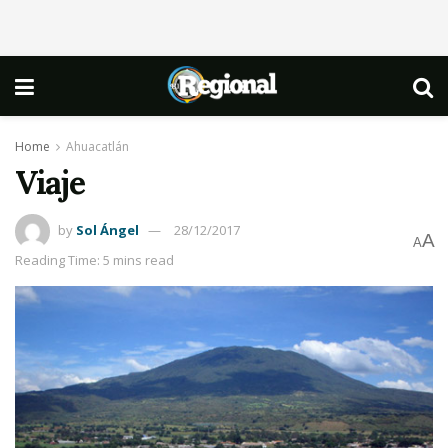
Home
Ahuacatlán
Viaje
by
Sol Ángel
28/12/2017
A
A
Reading Time: 5 mins read