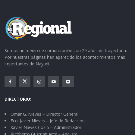
persona al que ya le había presentado en
fotografía.
Después de varios llamados, Nieves descobijó
los ojos, bajó la escalera con el cabello
alborotado y aún adormilado preguntó, ¿tienen
Somos un medio de comunicación con 29 años de trayectoria.
hambre?, respondimos asintiendo de manera
Por nuestras páginas han aparecido los acontecimientos más
uniforme.
importantes de Nayarit.
El sol comenzaba a calentar, atravesamos el
tianguis caminando, saludamos a Luisa
Alvarado, miembro fundamental de la
DIRECTORIO:
organización social “Vientos de Octubre”, Omar
y Luisa han encabezado la lucha para dar una
Omar G. Nieves ⏤ Director General
fracción de La Parota a algunos ahuacatlenses
Fco. Javier Nieves ⏤ Jefe de Redacción
Xavier Nieves Cosio ⏤ Administrador.
que no tienen tierra.
Rigoberto Guzmán Arce ⏤ Analista