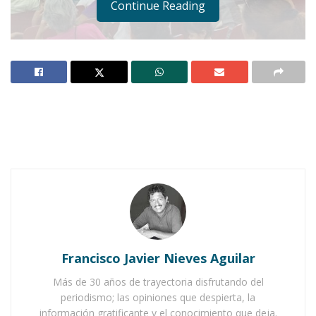
Continue Reading
Notas Relacionadas
Ahuacatlán celebrá el día de Reyes con rosca y
chocolate
Buena tarde taurina en Ahuacatlán
Francisco Javier Nieves Aguilar
Más de 30 años de trayectoria disfrutando del
periodismo; las opiniones que despierta, la
información gratificante y el conocimiento que deja.