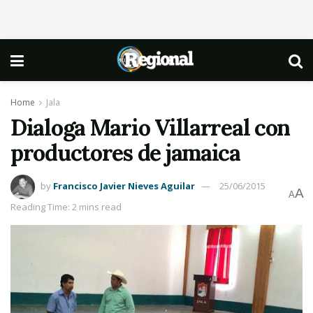
Home
Jala
Dialoga Mario Villarreal con
productores de jamaica
by
Francisco Javier Nieves Aguilar
25/06/2015
A
A
Reading Time: 2 mins read