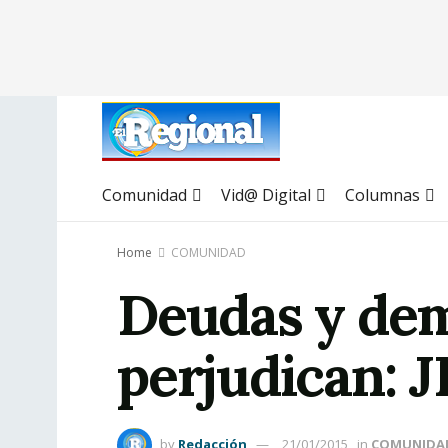
Comunidad
Vid@ Digital
Columnas
Home
COMUNIDAD
Deudas y dem
perjudican: 
by
Redacción
21/01/2015
in
COMUNIDA