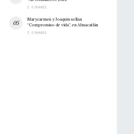
0 SHARES
Marycarmen y Joaquín sellan
“Compromiso de vida”, en Ahuacatlán
0 SHARES