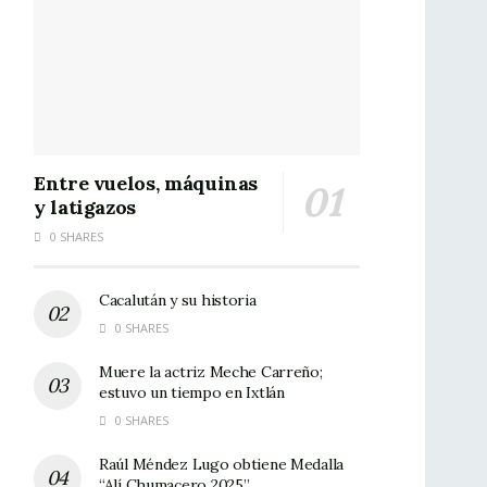
Entre vuelos, máquinas
y latigazos
0 SHARES
Cacalután y su historia
0 SHARES
Muere la actriz Meche Carreño;
estuvo un tiempo en Ixtlán
0 SHARES
Raúl Méndez Lugo obtiene Medalla
“Alí Chumacero 2025”