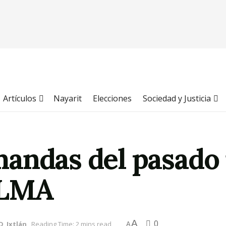
Artículos
Nayarit
Elecciones
Sociedad y Justicia
andas del pasado
JLMA
A
0
D
,
Ixtlán
Reading Time: 2 mins read
A