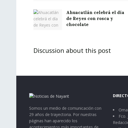
Ahuacatlán celebrá el día
de Reyes con rosca y
chocolate
Discussion about this post
DIRECT
Somos un medio de comunicación con
Omar
29 años de trayectoria. Por nuestras
Fco. 
páginas han aparecido los
Redacci
acontecimientos más importantes de