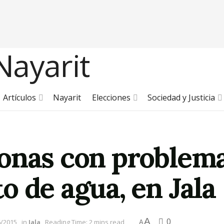
Artículos
Nayarit
Elecciones
Sociedad y Justicia
onas con problem
 de agua, en Jala
A
0
6/2015
in
Jala
Reading Time: 2 mins read
A