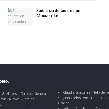
Buena tarde taurina en
Ahuacatlán
ORIO:
Claudia González ⏤ Jefa de p
 G. Nieves ⏤ Director General
Juan Carlos Romero ⏤. Diseñ
Javier Nieves ⏤ Jefe de
Gráfico
ón
Adilene Ruvalcaba ⏤ Conduct