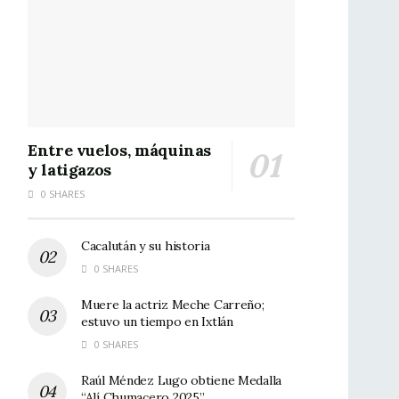
Entre vuelos, máquinas
y latigazos
0 SHARES
Cacalután y su historia
0 SHARES
Muere la actriz Meche Carreño;
estuvo un tiempo en Ixtlán
0 SHARES
Raúl Méndez Lugo obtiene Medalla
“Alí Chumacero 2025”