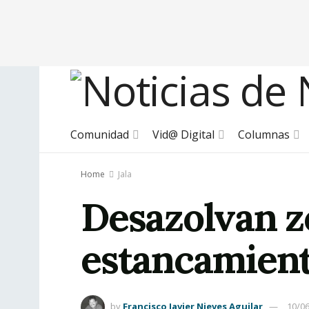
Comunidad
Vid@ Digital
Columnas
Home
Jala
Desazolvan z
estancamiento
by
Francisco Javier Nieves Aguilar
10/0