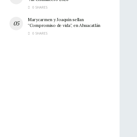
0 SHARES
Marycarmen y Joaquín sellan
“Compromiso de vida”, en Ahuacatlán
0 SHARES