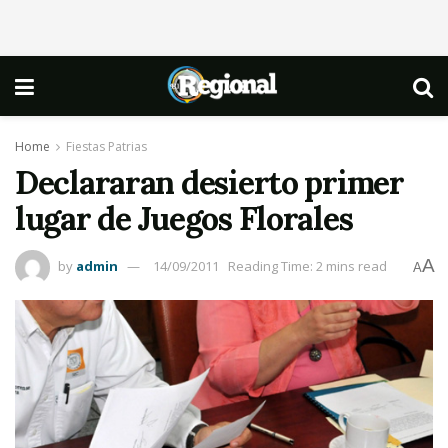
Home
Fiestas Patrias
Declararan desierto primer
lugar de Juegos Florales
A
by
admin
14/09/2011
Reading Time: 2 mins read
A