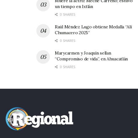
Muere la actriz Meche Carreño; estuvo
un tiempo en Ixtlán
0 SHARES
Raúl Méndez Lugo obtiene Medalla “Alí
Chumacero 2025”
0 SHARES
Marycarmen y Joaquín sellan
“Compromiso de vida”, en Ahuacatlán
0 SHARES