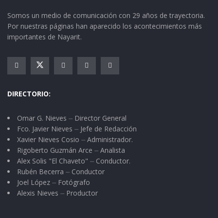
En esta ámbito, el de salud, es lamentable el
Somos un medio de comunicación con 29 años de trayectoria.
trato que en ocasiones dan a las personas
Por nuestras páginas han aparecido los acontecimientos más
inscritas en el Seguro Popular, institución que
importantes de Nayarit.
fue creada sin infraestructura propia, ya que los
hospitales de los servicios de salud, con sus
instalaciones, equipos y personal capacitado
que no ha crecido como debiera, son los que
DIRECTORIO:
proporcionan la atención a los asegurados, que
Omar G. Nieves ⏤ Director General
para ellos, médicos y enfermeras, vino a
Fco. Javier Nieves ⏤ Jefe de Redacción
aumentar considerablemente el volumen de
Xavier Nieves Cosio ⏤ Administrador.
trabajo.
Rigoberto Guzmán Arce ⏤ Analista
Alex Solis "El Chaveto" ⏤ Conductor.
Rubén Becerra ⏤ Conductor
Por ese incremento de personas enfermas que
Joel López ⏤ Fotógrafo
acuden, hay algunas deficiencias que van en
Alexis Nieves ⏤ Productor
demérito en atención a sus males; sobre todo
los pacientes foráneos que tienen qué asistir al