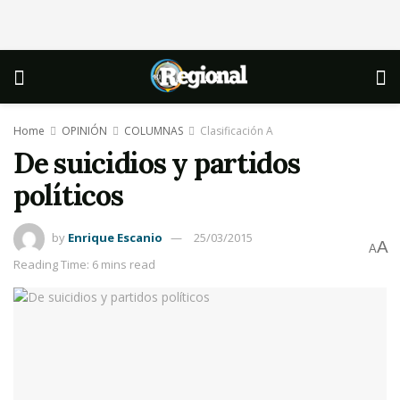
Home
OPINIÓN
COLUMNAS
Clasificación A
De suicidios y partidos
políticos
by
Enrique Escanio
25/03/2015
A
A
Reading Time: 6 mins read