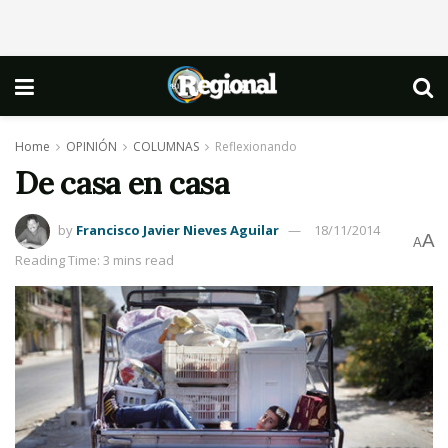
Home
OPINIÓN
COLUMNAS
Reflexionando
De casa en casa
by
Francisco Javier Nieves Aguilar
18/11/2014
A
A
Reading Time: 3 mins read