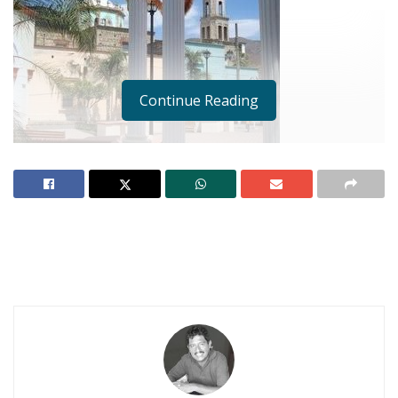
Continue Reading
DURANTE LA SEMANA SANTA, EN JALA
JALA.-
Ante la proximidad de La Semana Santa,
el gobierno municipal que encabeza Mario
Villarreal Cambero está haciendo un llamado a
los comerciantes de la localidad para que
acudan a la presidencia municipal y aparten con