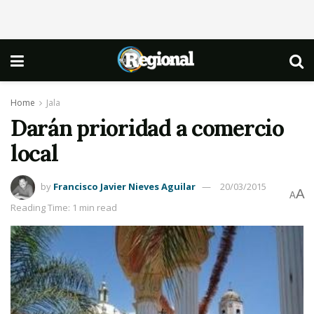
Home
Jala
Darán prioridad a comercio
local
by
Francisco Javier Nieves Aguilar
20/03/2015
A
A
Reading Time: 1 min read