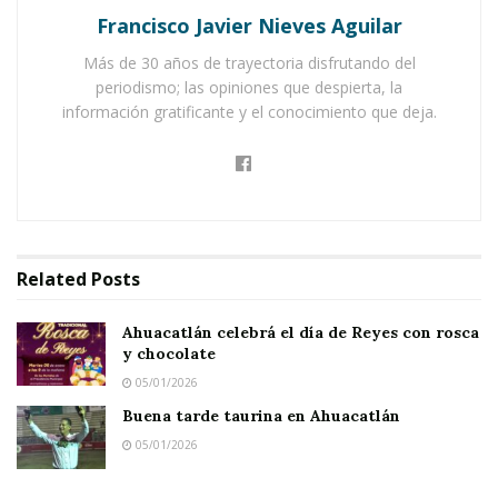
anticipación su espacio para la colocación de
Francisco Javier Nieves Aguilar
stands en el primer cuadro de la ciudad.
Más de 30 años de trayectoria disfrutando del
periodismo; las opiniones que despierta, la
Notas Relacionadas
información gratificante y el conocimiento que deja.
Ahuacatlán celebrá el día de Reyes con rosca y
chocolate
Buena tarde taurina en Ahuacatlán
Related
Posts
El interés del alcalde es darles prioridad a los
comerciantes de casa, seguido por los
Ahuacatlán celebrá el día de Reyes con rosca
vendedores foráneos; pero al mismo tiempo
y chocolate
05/01/2026
hacen un llamado a sus habitantes para que
Buena tarde taurina en Ahuacatlán
brinden un trato humano y generoso a los
05/01/2026
visitantes ahora durante la escenificación de la
pasión y muerte de Nuestro Señor Jesucristo.