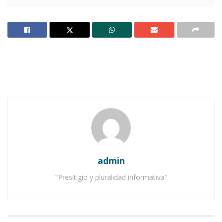
Apoyará a
su partido
pero por el
momento
no tiene
aspiracion
es.
admin
"Presitigio y pluralidad informativa"