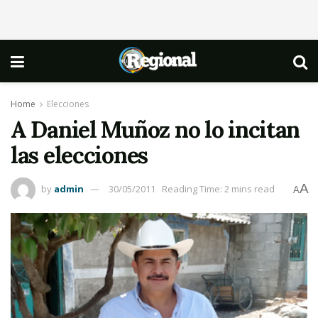
Home
Elecciones
A Daniel Muñoz no lo incitan
las elecciones
A
by
admin
30/05/2011
Reading Time: 2 mins read
A