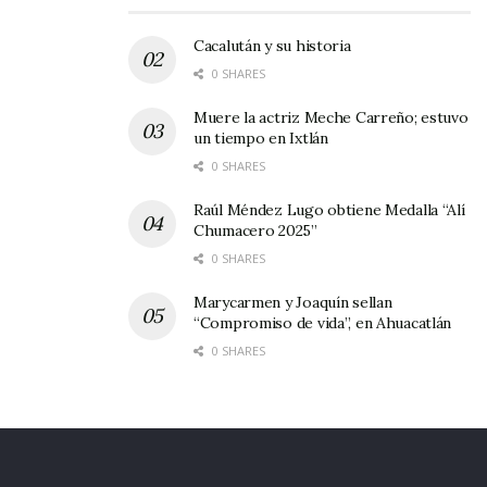
prestamos otros servicios. Nuestras máquinas
Cacalután y su historia
las procuran para labores agrícolas”, apostilló.
0 SHARES
Muere la actriz Meche Carreño; estuvo
un tiempo en Ixtlán
0 SHARES
Raúl Méndez Lugo obtiene Medalla “Alí
Chumacero 2025”
0 SHARES
Marycarmen y Joaquín sellan
“Compromiso de vida”, en Ahuacatlán
0 SHARES