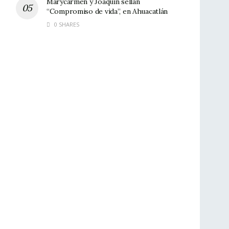
Marycarmen y Joaquín sellan
“Compromiso de vida”, en Ahuacatlán
0 SHARES