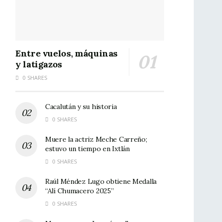
Entre vuelos, máquinas
y latigazos
0 SHARES
Cacalután y su historia
0 SHARES
Muere la actriz Meche Carreño;
estuvo un tiempo en Ixtlán
0 SHARES
Raúl Méndez Lugo obtiene Medalla
“Alí Chumacero 2025”
0 SHARES