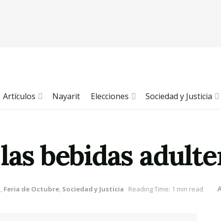
Artículos
Nayarit
Elecciones
Sociedad y Justicia
las bebidas adulte
n
,
Feria de Octubre
,
Sociedad y Justicia
Reading Time: 1 min read