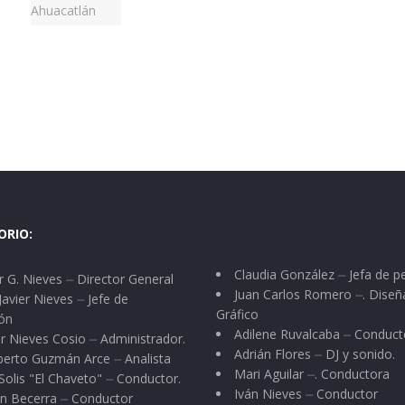
ORIO:
Claudia González ⏤ Jefa de p
 G. Nieves ⏤ Director General
Juan Carlos Romero ⏤. Diseñ
Javier Nieves ⏤ Jefe de
Gráfico
ón
Adilene Ruvalcaba ⏤ Conduct
r Nieves Cosio ⏤ Administrador.
Adrián Flores ⏤ DJ y sonido.
berto Guzmán Arce ⏤ Analista
Mari Aguilar ⏤. Conductora
Solis "El Chaveto" ⏤ Conductor.
Iván Nieves ⏤ Conductor
n Becerra ⏤ Conductor