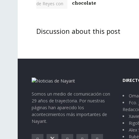
chocolate
Discussion about this post
DIRECT
Somos un medio de comunicación con
Omar
29 años de trayectoria. Por nuestras
Fco. 
páginas han aparecido los
Redacci
acontecimientos más importantes de
Xavie
Nayarit.
Rigo
Alex 
Rubé