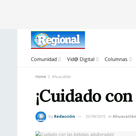
Comunidad
Vid@ Digital
Columnas
Home
Ahuacatlán
¡Cuidado con 
by
Redacción
25/09/2015
in
Ahuacatlá