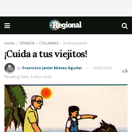
Home
OPINIÓN
COLUMNAS
Reflexionando
¡Cuida a tus viejitos!
by
Francisco Javier Nieves Aguilar
10/02/2015
A
A
Reading Time: 3 mins read