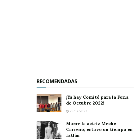
Mientras iban caminando, el joven se fijó que su
padre dejaba caer pequeñas ramas que iba
rompiendo. Pensó que quería marcar el camino
para volver a casa, pero cuando le preguntó, el
anciano le dijo:
— No lo estoy haciendo por mí, hijo. Pero
vamos a un lugar lejano y escondido, y no me
gustaría que te perdieras y no pudieras volver a
RECOMENDADAS
tu casa. Así que pensé que si iba dejando
ramitas por el camino, seguro que no te
¡Ya hay Comité para la Feria
de Octubre 2022!
perderías.
28/07/2022
Al oír estas palabras, el joven se emocionó con
Muere la actriz Meche
la generosidad de su padre; pero continuó
Carreño; estuvo un tiempo en
Ixtlán
caminando, porque no podía desobedecer al