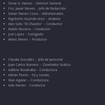
— Estoy orgulloso de tener gente tan
Omar G. Nieves ⏤ Director General
Fco. Javier Nieves ⏤ Jefe de Redacción
inteligente como tú en mis tierras. ¿Cómo es
Xavier Nieves Cosio ⏤ Administrador.
que eres tan sabio? –le preguntó el señor–. El
Rigoberto Guzmán Arce ⏤ Analista
Joven decidió contarle toda la verdad:
Alex Solis "El Chaveto" ⏤ Conductor.
Rubén Becerra ⏤ Conductor
Joel López ⏤ Fotógrafo
— Señor, debo ser sincero. Yo debería de haber
Alexis Nieves ⏤ Productor
abandonado a mi padre porque ya era mayor,
pero me dio pena y no lo hice. Las tareas que
nos encomendó eran tan difíciles que sólo se
Claudia González ⏤ Jefa de personal
me ocurrió preguntar a mi padre. Él me explicó
Juan Carlos Romero ⏤. Diseñador Gráfico
cómo debía hacerlo y yo le he traído los
Adilene Ruvalcaba ⏤ Conductora
Adrián Flores ⏤ DJ y sonido.
resultados.
Mari Aguilar ⏤. Conductora
Iván Nieves ⏤ Conductor
Cuando el señor escuchó toda la historia, se
quedó impresionado y se dio cuenta de la
sabiduría de las personas mayores. Por eso se