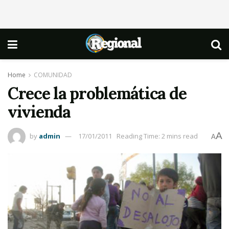
Home
COMUNIDAD
Crece la problemática de
vivienda
A
by
admin
17/01/2011
Reading Time: 2 mins read
A