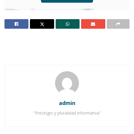
Región Sur; agosto 22.-
(Omar G. Nieves).-
¿Quién dijo que el estrés es cosa de adultos?
admin
Desde hace años se sabe que este mal aqueja
también a niños y a jóvenes, a quienes les es
"Presitigio y pluralidad informativa"
más difícil resolver el problema; de hecho,
muchos se acostumbran a vivir en permanente