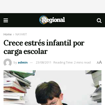
Home
NAYARIT
Crece estrés infantil por
carga escolar
A
by
admin
23/08/2011
Reading Time: 2 mins read
A