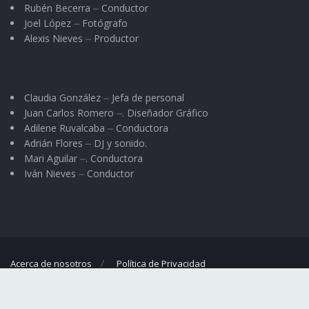
Rubén Becerra ⏤ Conductor
Joel López ⏤ Fotógrafo
Alexis Nieves ⏤ Productor
Claudia González ⏤ Jefa de personal
Juan Carlos Romero ⏤. Diseñador Gráfico
Adilene Ruvalcaba ⏤ Conductora
Adrián Flores ⏤ DJ y sonido.
Mari Aguilar ⏤. Conductora
Iván Nieves ⏤ Conductor
Acerca de nosotros
Política de Privacidad
© 2023
El Regional
- Portal de noticias propiedad de
Omar G. Nieves
.