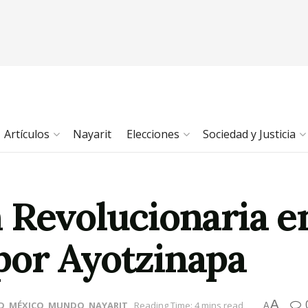
Artículos
Nayarit
Elecciones
Sociedad y Justicia
 Revolucionaria e
or Ayotzinapa
A
D
,
MÉXICO
,
MUNDO
,
NAYARIT
Reading Time: 4 mins read
A