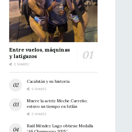
Entre vuelos, máquinas
y latigazos
0 SHARES
Cacalután y su historia
0 SHARES
Muere la actriz Meche Carreño;
estuvo un tiempo en Ixtlán
0 SHARES
Raúl Méndez Lugo obtiene Medalla
“Alí Chumacero 2025”