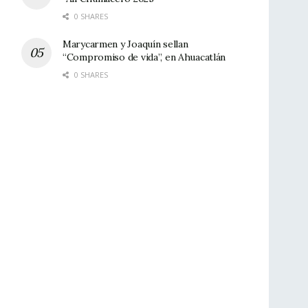
0 SHARES
Marycarmen y Joaquín sellan
“Compromiso de vida”, en Ahuacatlán
0 SHARES