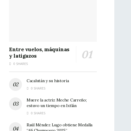
Entre vuelos, máquinas
y latigazos
0 SHARES
Cacalután y su historia
0 SHARES
Muere la actriz Meche Carreño;
estuvo un tiempo en Ixtlán
0 SHARES
Raúl Méndez Lugo obtiene Medalla
“Alí Chumacero 2025”