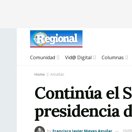
Comunidad
Vid@ Digital
Columnas
Home
Amatlán
Continúa el 
presidencia 
by
Francisco Javier Nieves Aguilar
20/0