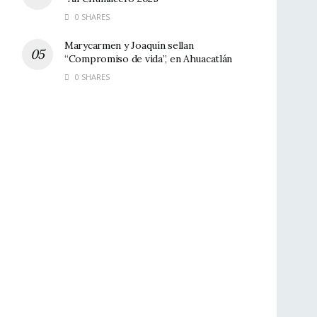
0 SHARES
Marycarmen y Joaquín sellan
“Compromiso de vida”, en Ahuacatlán
0 SHARES