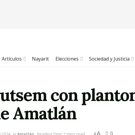
Artículos
Nayarit
Elecciones
Sociedad y Justicia
Sutsem con planto
de Amatlán
A
0
5/2014
in
Amatlán
Reading Time: 2 mins read
A