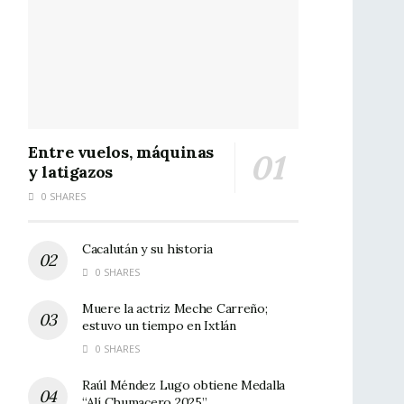
Entre vuelos, máquinas
y latigazos
0 SHARES
Cacalután y su historia
0 SHARES
Muere la actriz Meche Carreño;
estuvo un tiempo en Ixtlán
0 SHARES
Raúl Méndez Lugo obtiene Medalla
“Alí Chumacero 2025”