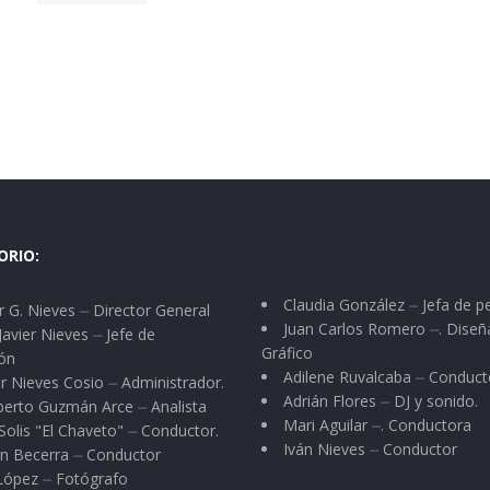
ORIO:
Claudia González ⏤ Jefa de p
 G. Nieves ⏤ Director General
Juan Carlos Romero ⏤. Diseñ
Javier Nieves ⏤ Jefe de
Gráfico
ón
Adilene Ruvalcaba ⏤ Conduct
r Nieves Cosio ⏤ Administrador.
Adrián Flores ⏤ DJ y sonido.
berto Guzmán Arce ⏤ Analista
Mari Aguilar ⏤. Conductora
Solis "El Chaveto" ⏤ Conductor.
Iván Nieves ⏤ Conductor
n Becerra ⏤ Conductor
 López ⏤ Fotógrafo