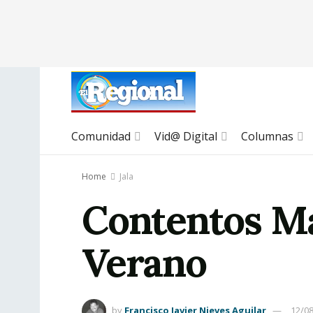
Comunidad
Vid@ Digital
Columnas
Home
Jala
Contentos Ma
Verano
by
Francisco Javier Nieves Aguilar
12/0