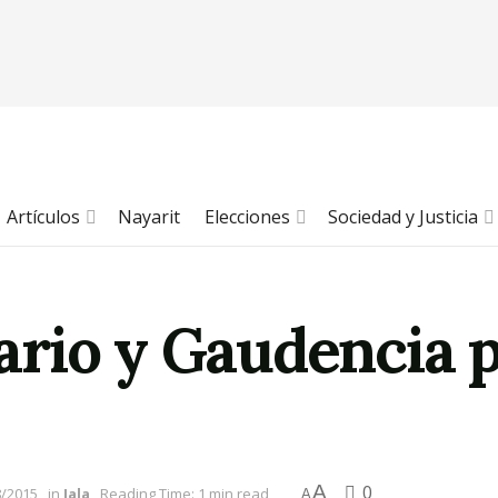
Artículos
Nayarit
Elecciones
Sociedad y Justicia
rio y Gaudencia p
A
0
8/2015
in
Jala
Reading Time: 1 min read
A