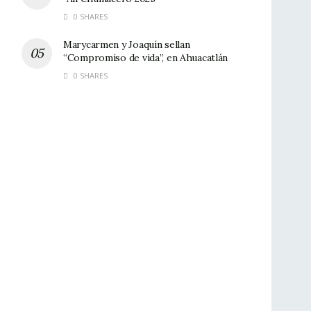
0 SHARES
Marycarmen y Joaquín sellan
“Compromiso de vida”, en Ahuacatlán
0 SHARES