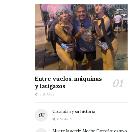
Ballesteros anotó:
“La materia se ha ido, ya que como tal debe
tener principio y fin. Pero la esencia de ese ser
maravilloso que en vida llevara el nombre de
Cipriano Ruíz Flores; padre y esposo ejemplar,
vive y vivirá siempre en mi corazón y en el de
sus hijos…”
Entre vuelos, máquinas
y latigazos
0 SHARES
Cacalután y su historia
0 SHARES
Muere la actriz Meche Carreño; estuvo