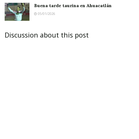
Ahuacatlán celebrá el día de Reyes con rosca y
Buena tarde taurina en Ahuacatlán
chocolate
05/01/2026
Buena tarde taurina en Ahuacatlán
Discussion about this post
El maestro, egresado de la legendaria Normal
de Ciudad Guzmán, fue director de la escuela
secundaria federal Revolución número 8 en
Ahuacatlán por mucho tiempo. Procreó junto
con la profesora Martha Ballesteros Reynoso a
tres hijos: Candy, Antonio y Georgina. Además,
fue hermano de la maestra Gloria, Margarita,
Carlos y del doctor Antonio Ruíz Flores, ex
presidente municipal de Ixtlán.
Sus últimas exequias se están llevando a cabo