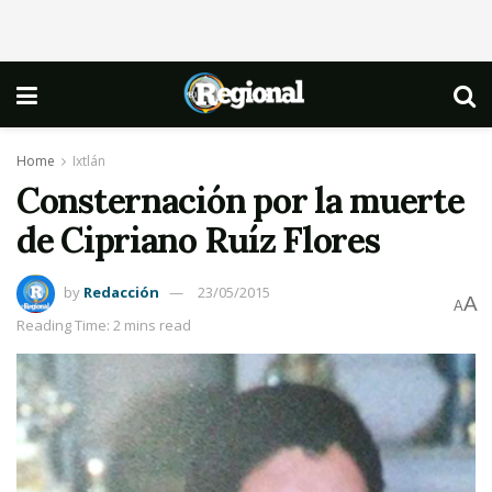
Home
Ixtlán
Consternación por la muerte
de Cipriano Ruíz Flores
by
Redacción
23/05/2015
A
A
Reading Time: 2 mins read