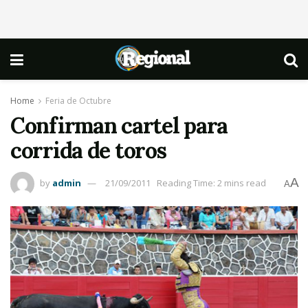
Home
Feria de Octubre
Confirman cartel para
corrida de toros
A
by
admin
21/09/2011
Reading Time: 2 mins read
A