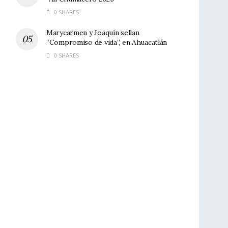
0 SHARES
Marycarmen y Joaquín sellan
“Compromiso de vida”, en Ahuacatlán
0 SHARES