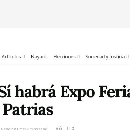
Artículos
Nayarit
Elecciones
Sociedad y Justicia
Sí habrá Expo Fer
 Patrias
A
0
Reading Time: 2 mins read
A