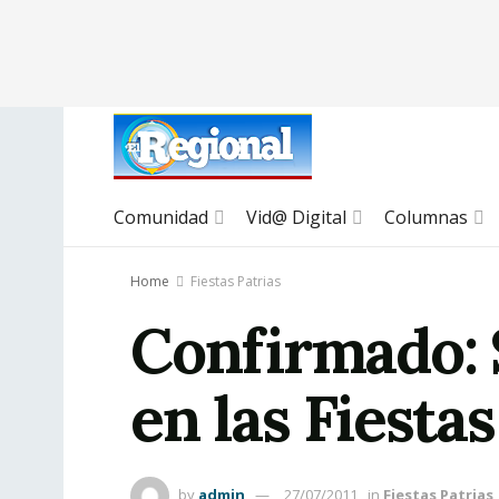
Comunidad
Vid@ Digital
Columnas
Home
Fiestas Patrias
Confirmado: 
en las Fiestas
by
admin
27/07/2011
in
Fiestas Patrias