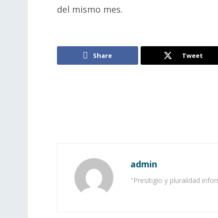
del mismo mes.
Share
Tweet
admin
"Presitigio y pluralidad info