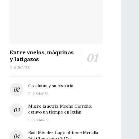
Entre vuelos, máquinas
y latigazos
0 SHARES
Cacalután y su historia
0 SHARES
Muere la actriz Meche Carreño;
estuvo un tiempo en Ixtlán
0 SHARES
Raúl Méndez Lugo obtiene Medalla
“Alí Chumacero 2025”