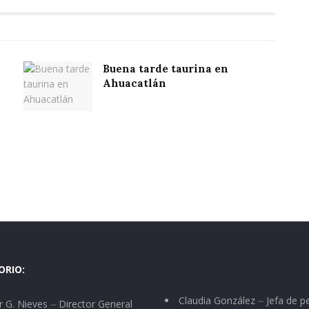
Buena tarde taurina en
Ahuacatlán
ORIO:
Claudia González ⏤ Jefa de p
 G. Nieves ⏤ Director General