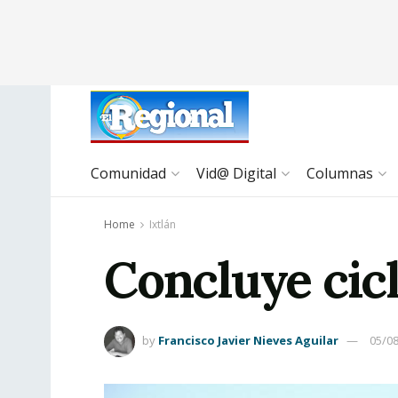
Comunidad
Vid@ Digital
Columnas
Home
Ixtlán
Concluye cicl
by
Francisco Javier Nieves Aguilar
05/0