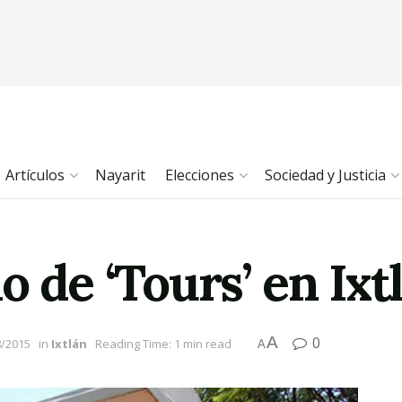
Artículos
Nayarit
Elecciones
Sociedad y Justicia
o de ‘Tours’ en Ixt
A
0
8/2015
in
Ixtlán
Reading Time: 1 min read
A