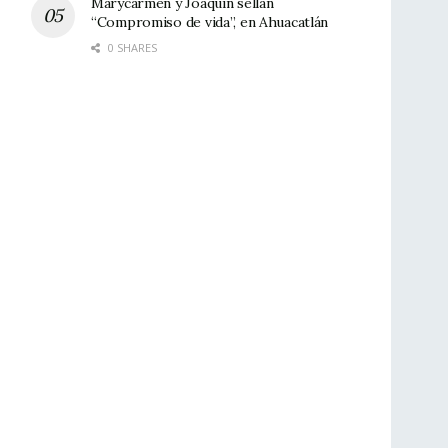
Marycarmen y Joaquín sellan
“Compromiso de vida”, en Ahuacatlán
0 SHARES