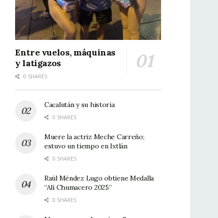
Entre vuelos, máquinas
y latigazos
0 SHARES
Cacalután y su historia
0 SHARES
Muere la actriz Meche Carreño;
estuvo un tiempo en Ixtlán
0 SHARES
Raúl Méndez Lugo obtiene Medalla
“Alí Chumacero 2025”
0 SHARES