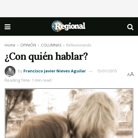
Home
OPINIÓN
COLUMNAS
Reflexionando
¿Con quién hablar?
by
Francisco Javier Nieves Aguilar
15/01/2015
A
A
Reading Time: 1 min read