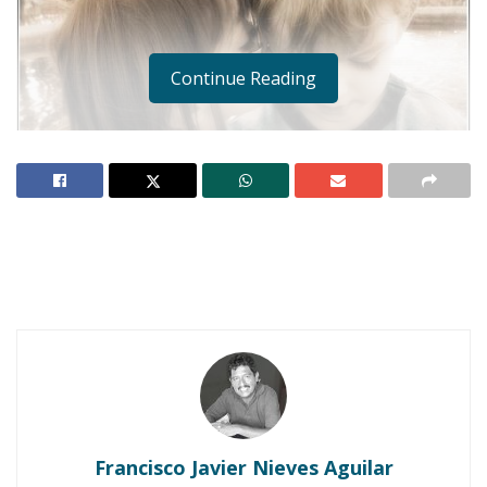
Continue Reading
Notas Relacionadas
Francisco Javier Nieves Aguilar
Ahuacatlán celebrá el día de Reyes con rosca y