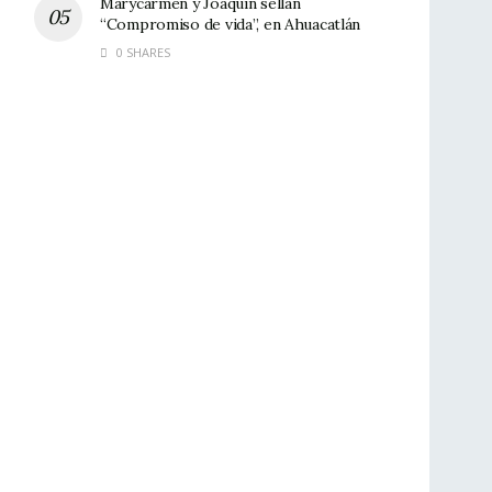
Marycarmen y Joaquín sellan
“Compromiso de vida”, en Ahuacatlán
0 SHARES