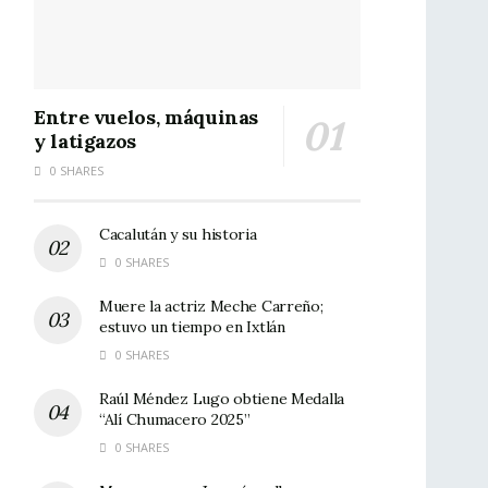
Entre vuelos, máquinas
y latigazos
0 SHARES
Cacalután y su historia
0 SHARES
Muere la actriz Meche Carreño;
estuvo un tiempo en Ixtlán
0 SHARES
Raúl Méndez Lugo obtiene Medalla
“Alí Chumacero 2025”
0 SHARES