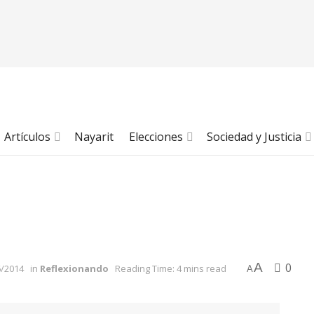
Artículos
Nayarit
Elecciones
Sociedad y Justicia
A
0
6/2014
in
Reflexionando
Reading Time: 4 mins read
A