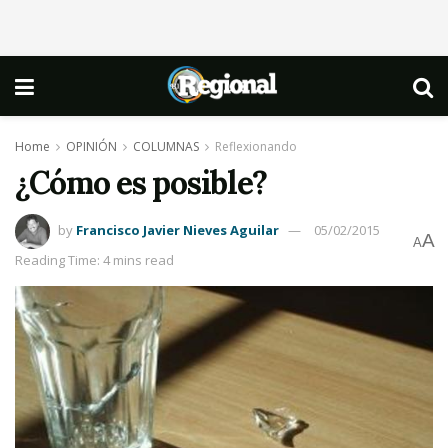
Home
OPINIÓN
COLUMNAS
Reflexionando
¿Cómo es posible?
by
Francisco Javier Nieves Aguilar
05/02/2015
A
A
Reading Time: 4 mins read