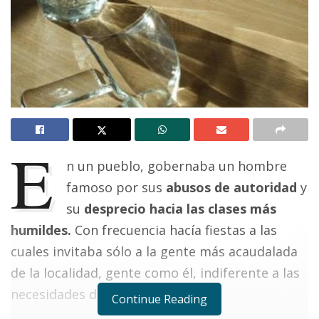
E
n un pueblo, gobernaba un hombre
famoso por sus
abusos de autoridad
y
su
desprecio hacia las clases más
humildes.
Con frecuencia hacía fiestas a las
cuales invitaba sólo a la gente más acaudalada
de la localidad, gente como él, indiferente a las
necesidades de los pobres.
Continue Reading