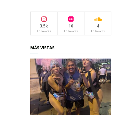
respondió:
⏤ ¡Por supuesto que no señor Rivera, cómo
cree!
3.5k
10
4
Followers
Followers
Followers
⏤ ¿Y por qué no? También se hubieran roto los
vasos.
MÁS VISTAS
⏤ Pero no es lo mismo… ¡Cómo iba yo a
ofenderlo a usted!
⏤ Ah, ¿y por qué a ese muchacho sí?
⏤ Pues… es solo un indio, un desarrapado…
⏤ Es un ser humano, igual que usted, igual que
yo –declaró firmemente el empresario–.