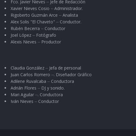
Fco. Javier Nieves ⏤ Jefe de Redacción
sé cómo se siente ser tratado como usted ha
Xavier Nieves Cosio ⏤ Administrador.
tratado a ese muchacho. Y una cosa le aseguro,
Rigoberto Guzmán Arce ⏤ Analista
yo soy la misma persona, ahora que tengo
Alex Solis "El Chaveto" ⏤ Conductor.
Rubén Becerra ⏤ Conductor
dinero, que cuando no lo tenía y eso, gracias a
Joel López ⏤ Fotógrafo
los valores que me enseñó mi madre.
Porque el
Alexis Nieves ⏤ Productor
hombre no vale por lo que tiene, sino por lo
que es. Hay muchos ricos que no valen nada y
muchos pobres que valen oro.
Todos nacemos
Claudia González ⏤ Jefa de personal
Juan Carlos Romero ⏤. Diseñador Gráfico
igual; sin nada y todos morimos igual; sin nada.
Adilene Ruvalcaba ⏤ Conductora
No importa si en este mundo fuimos ricos o
Adrián Flores ⏤ DJ y sonido.
pobres, cuando lo dejamos, nada material nos
Mari Aguilar ⏤. Conductora
Iván Nieves ⏤ Conductor
llevamos.
Todos nos hemos de presentar ante Dios de la
misma manera, para él somos todos iguales, así