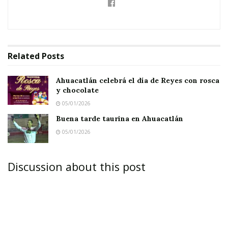
nata del pueblo.
Estaban en medio del banquete, cuando
a un
mozo se le cayó una bandeja con vasos,
Related
Posts
haciéndose trizas en el suelo, justo enfrente del
gobernador y su invitado.
Ahuacatlán celebrá el día de Reyes con rosca
y chocolate
05/01/2026
Buena tarde taurina en Ahuacatlán
05/01/2026
⏤ ¡¿Pero que no te fijas imbécil?! –le gritó el
gobernador al muchacho, quien muy asustado
Discussion about this post
procedió a recoger los vidrios–.
El hombre no cesó de insultarlo, hasta que
terminó de recoger todo. El empresario se