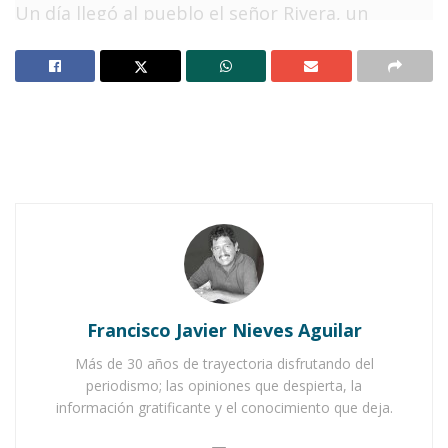
Un día llegó al pueblo el señor Rivera, un
empresario muy rico
, quien pensaba instalar
una gran industria en el lugar, lo cual
significaría un gran progreso y fuentes de
trabajo para los lugareños. El mismo
gobernador fue a recibir al empresario, le
ofreció su casa y lo acompañó a ver el terreno.
Notas Relacionadas
Ahuacatlán celebrá el día de Reyes con rosca y
chocolate
Francisco Javier Nieves Aguilar
Buena tarde taurina en Ahuacatlán
Más de 30 años de trayectoria disfrutando del
periodismo; las opiniones que despierta, la
Esa noche, ofreció una fiesta en su honor, en
información gratificante y el conocimiento que deja.
donde, como siempre se reuniría la crema y