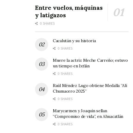
Entre vuelos, máquinas
y latigazos
0 SHARES
Cacalután y su historia
0 SHARES
Muere la actriz Meche Carreño; estuvo
un tiempo en Ixtlán
0 SHARES
Raúl Méndez Lugo obtiene Medalla “Alí
Chumacero 2025”
0 SHARES
Marycarmen y Joaquín sellan
“Compromiso de vida”, en Ahuacatlán
0 SHARES