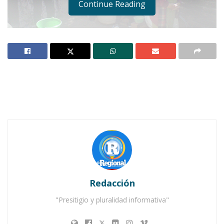
Continue Reading
Notas Relacionadas
Ahuacatlán celebrá el día de Reyes con rosca y
chocolate
Buena tarde taurina en Ahuacatlán
Redacción
"Presitigio y pluralidad informativa"