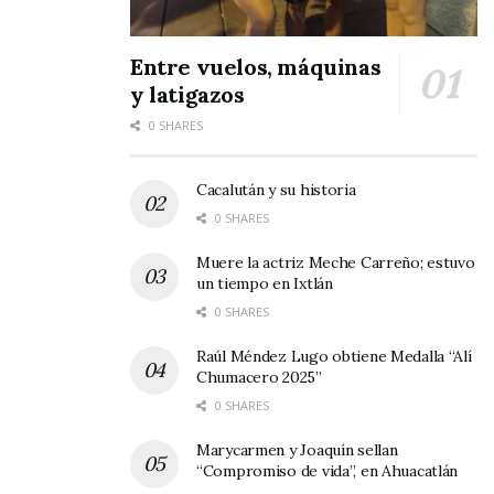
Entre vuelos, máquinas
y latigazos
0 SHARES
Cacalután y su historia
0 SHARES
Muere la actriz Meche Carreño; estuvo
un tiempo en Ixtlán
0 SHARES
Raúl Méndez Lugo obtiene Medalla “Alí
Chumacero 2025”
0 SHARES
Marycarmen y Joaquín sellan
“Compromiso de vida”, en Ahuacatlán