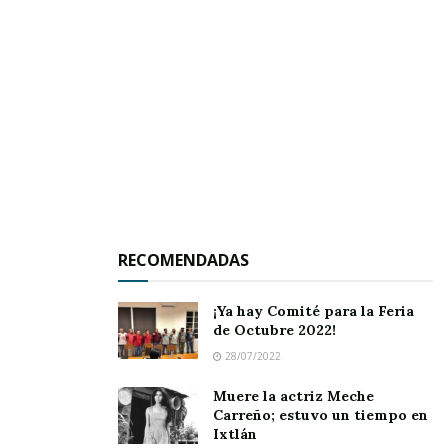
duda alguna la victoria de los refresqueros de la
Coca-Cola ante el plantel del Chaleco ocho goles
por dos, acudiendo Héctor Javier Sánchez como
Juez central y contando con sus asistentes
Consuelo Aguiar y Emmanuel Flores, quienes
dieron fe de las anotaciones de este encuentro,
destacando con tres goles Rafael Bravo, con dos
su compañero Pablo Díaz, y con una diana
Antonio Salazar, Rafael Carrillo y Javier Rosales.
RECOMENDADAS
Por los derrotados descontaron Omar Alatorre
¡Ya hay Comité para la Feria
y Manuel Gómez.
de Octubre 2022!
28/07/2022
Muere la actriz Meche
Carreño; estuvo un tiempo en
Ixtlán