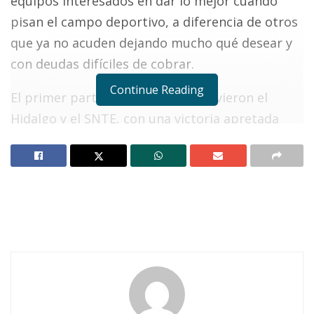
equipos interesados en dar lo mejor cuando
pisan el campo deportivo, a diferencia de otros
que ya no acuden dejando mucho qué desear y
con deudas difíciles de cobrar.
Continue Reading
El primer partido fue el que sostuvieron el
Hidalgo y el SNTE, con una victoria apretada
por parte de los primeros tres tantos por dos.
De esto dieron testimonio la terna de
nazarenos compuesta por el central Antonio
Muro y sus asistentes en las bandas Emmanuel
Flores y Manuel Zepeda, los cuales dieron fe de
las anotaciones de Omar Sevilla, Jesús Valdez y
Heriberto Anaya. Por los maestros los
hermanos Arredondo, Rafael e Israel.