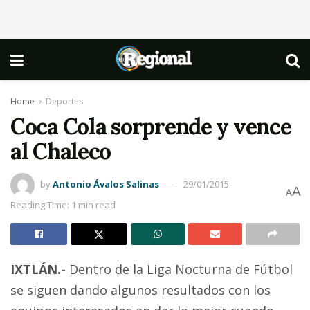
Home
Deportes
Coca Cola sorprende y vence
al Chaleco
by
Antonio Ávalos Salinas
29/01/2015
A
A
Reading Time: 1 min read
IXTLÁN.-
Dentro de la Liga Nocturna de Fútbol
se siguen dando algunos resultados con los