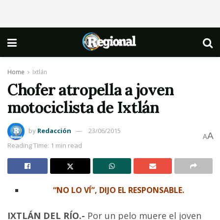
Home
Ixtlán
Chofer atropella a joven
motociclista de Ixtlán
by
Redacción
23/06/2015
A
A
Reading Time: 1 min read
“NO LO VÍ”, DIJO EL RESPONSABLE.
IXTLÁN DEL RÍO.-
Por un pelo muere el joven