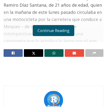
Ramiro Díaz Santana, de 21 años de edad, quien
en la mañana de este lunes pasado circulaba en
una motocicleta por la carretera que conduce a
Mexpan – de oriente a poniente -, e
Continue Reading
intempestivamente le sale al paso una
camioneta que lo arrolla y lo lanza por el aire
dejándolo gravemente lesionado.
De acuerdo a la versión del responsable,
Ricardo Pérez Sereno, de 52 años de edad, y con
domicilio en El Ahualamo, serían como las 6:00
de la mañana cuando conducía una camioneta
Toyota gris, modelo 1988 sin placas de
circulación, y al llegar a La Cementera,
pretendió rebasar a un vehículo sin percatarse