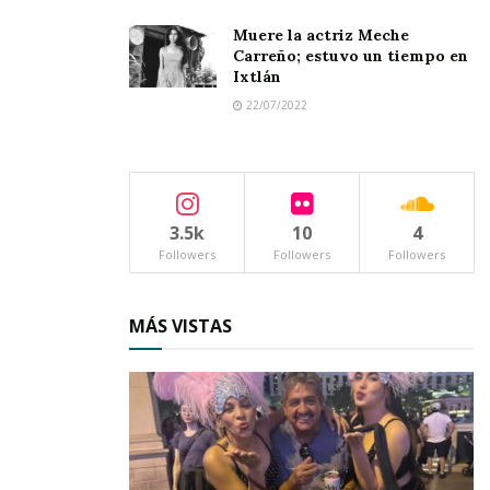
Muere la actriz Meche
Carreño; estuvo un tiempo en
Ixtlán
22/07/2022
3.5k
10
4
Followers
Followers
Followers
MÁS VISTAS